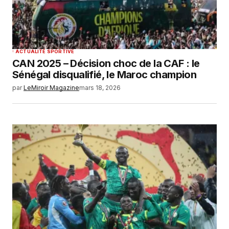
ACTUALITÉ SPORTIVE
CAN 2025 – Décision choc de la CAF : le
Sénégal disqualifié, le Maroc champion
par
LeMiroir Magazine
mars 18, 2026