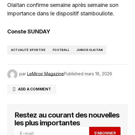
Olaïtan confirme semaine après semaine son
importance dans le dispositif stambouliote.
Conste SUNDAY
ACTUALITÉ SPORTIVE
FOOTBALL
JUNIOR OLAITAN
par
LeMiroir Magazine
Published
mars 16, 2026
ADD A COMMENT
Restez au courant des nouvelles
Votre adresse e-mail ne sera pas publiée.
Les
champs obligatoires sont indiqués avec
*
les plus importantes
S'ABONNER