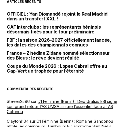
ARTICLES RÉCENTS
OFFICIEL : Yan Diomandé rejoint le Real Madrid
dans un transfert XXL !
CAF Interclubs : les représentants béninois
désormais fixés pour le tour préliminaire
FBF : la saison 2026-2027 officiellement lancée,
les dates des championnats connues
France – Zinédine Zidane nommé sélectionneur
des Bleus : le rêve devient réalité
Coupe du Monde 2026 : Lopes Cabral offre au
Cap-Vert un trophée pour l’éternité
COMMENTAIRES RÉCENTS
Steven2596
sur
D1 Féminine (Benin) : Déo Gratias EBI signe
son grand retour, l’AS UMSA assure l’essentiel face à l’AS
Cotonou
Clayton1104
sur
D1 Féminine (Bénin) : Romaine Gandonou
affole les compteurs, Tambours FC accroche Sam Nelly