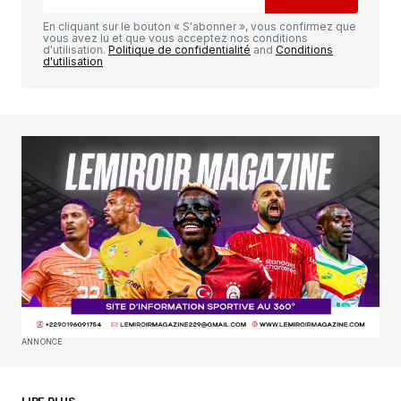
Comment
*
En cliquant sur le bouton « S'abonner », vous confirmez que
vous avez lu et que vous acceptez nos conditions
d'utilisation.
Politique de confidentialité
and
Conditions
d'utilisation
Your Name
*
Your E-mail
*
Enregistrer mon nom, mon e-mail et mon
site dans le navigateur pour mon prochain
commentaire.
SUBMIT COMMENT
ANNONCE