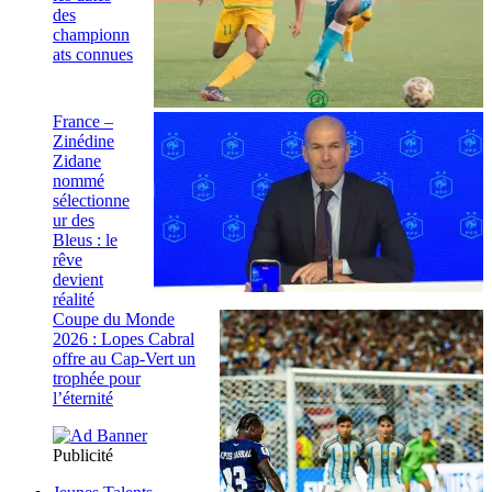
des
championn
ats connues
France –
Zinédine
Zidane
nommé
sélectionne
ur des
Bleus : le
rêve
devient
réalité
Coupe du Monde
2026 : Lopes Cabral
offre au Cap-Vert un
trophée pour
l’éternité
Publicité