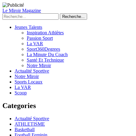
Le Miroir Magazine
Recherche...
Jeunes Talents
Inspiration Athlètes
Passion Sport
La VAR
Sport360Degrees
La Minute Du Coach
Santé Et Technique
Notre Miroir
Actualité Sportive
Notre Miroir
Sports Locaux
La VAR
Scoop
Categories
Actualité Sportive
ATHLETISME
Basketball
Football Feminin