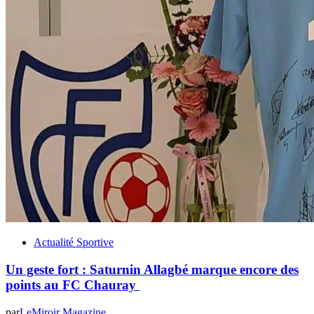
Actualité Sportive
Un geste fort : Saturnin Allagbé marque encore des
points au FC Chauray
par
LeMiroir Magazine