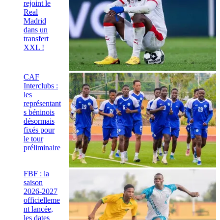
rejoint le
Real
Madrid
dans un
transfert
XXL !
CAF
Interclubs :
les
représentant
s béninois
désormais
fixés pour
le tour
préliminaire
FBF : la
saison
2026-2027
officielleme
nt lancée,
les dates