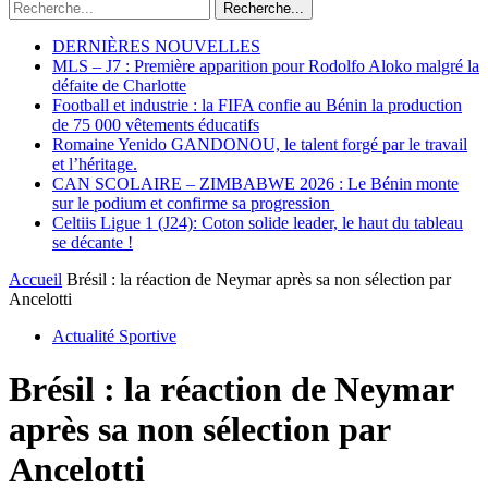
Recherche...
DERNIÈRES NOUVELLES
MLS – J7 : Première apparition pour Rodolfo Aloko malgré la
défaite de Charlotte
Football et industrie : la FIFA confie au Bénin la production
de 75 000 vêtements éducatifs
Romaine Yenido GANDONOU, le talent forgé par le travail
et l’héritage.
CAN SCOLAIRE – ZIMBABWE 2026 : Le Bénin monte
sur le podium et confirme sa progression
Celtiis Ligue 1 (J24): Coton solide leader, le haut du tableau
se décante !
Accueil
Brésil : la réaction de Neymar après sa non sélection par
Ancelotti
Actualité Sportive
Brésil : la réaction de Neymar
après sa non sélection par
Ancelotti