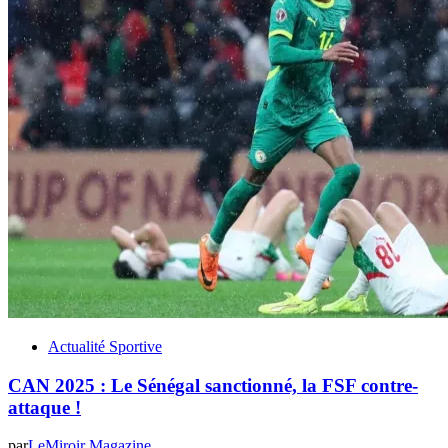
Actualité Sportive
CAN 2025 : Le Sénégal sanctionné, la FSF contre-
attaque !
par
LeMiroir Magazine