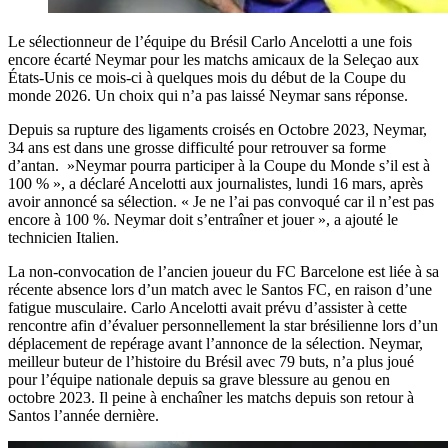
Le sélectionneur de l’équipe du Brésil Carlo Ancelotti a une fois
encore écarté Neymar pour les matchs amicaux de la Seleçao aux
États-Unis ce mois-ci à quelques mois du début de la Coupe du
monde 2026. Un choix qui n’a pas laissé Neymar sans réponse.
‎Depuis sa rupture des ligaments croisés en Octobre 2023, Neymar,
34 ans est dans une grosse difficulté pour retrouver sa forme
d’antan. ‎ »Neymar pourra participer à la Coupe du Monde s’il est à
100 % », a déclaré Ancelotti aux journalistes, lundi 16 mars, après
avoir annoncé sa sélection. « Je ne l’ai pas convoqué car il n’est pas
encore à 100 %. Neymar doit s’entraîner et jouer », a ajouté le
technicien Italien.
‎La non-convocation de l’ancien joueur du FC Barcelone est liée à sa
récente absence lors d’un match avec le Santos FC, en raison d’une
fatigue musculaire. Carlo Ancelotti avait prévu d’assister à cette
rencontre afin d’évaluer personnellement la star brésilienne lors d’un
déplacement de repérage avant l’annonce de la sélection. Neymar,
meilleur buteur de l’histoire du Brésil avec 79 buts, n’a plus joué
pour l’équipe nationale depuis sa grave blessure au genou en
octobre 2023. Il peine à enchaîner les matchs depuis son retour à
Santos l’année dernière.