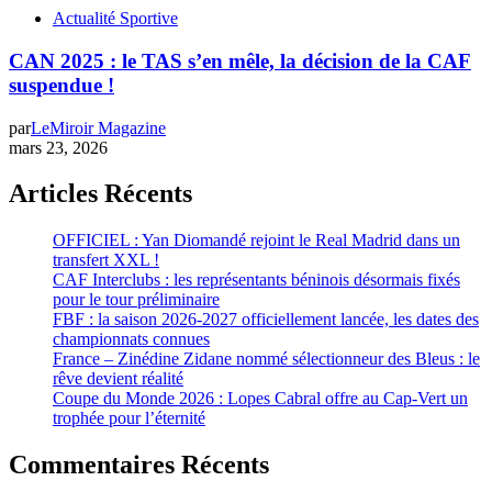
Actualité Sportive
CAN 2025 : le TAS s’en mêle, la décision de la CAF
suspendue !
par
LeMiroir Magazine
mars 23, 2026
Articles Récents
OFFICIEL : Yan Diomandé rejoint le Real Madrid dans un
transfert XXL !
CAF Interclubs : les représentants béninois désormais fixés
pour le tour préliminaire
FBF : la saison 2026-2027 officiellement lancée, les dates des
championnats connues
France – Zinédine Zidane nommé sélectionneur des Bleus : le
rêve devient réalité
Coupe du Monde 2026 : Lopes Cabral offre au Cap-Vert un
trophée pour l’éternité
Commentaires Récents