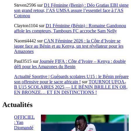
Steven2596
sur
D1 Féminine (Benin) : Déo Gratias EBI signe
son grand retour, l’AS UMSA assure l’essentiel face à l’AS
Cotonou
Clayton1104
sur
D1 Féminine (Bénin) : Romaine Gandonou
affole les compteurs, Tambours FC accroche Sam Nelly
Naomi4442
sur
CAN Féminine 2026 : la Côte d’Ivoire se
jauge face au Bénin et au Kenya, un test révélateur pour les
Amazones
Paul3515
sur
Journée FIFA : Côte d’Ivoire – Kenya : double
défi pour les Amazones du Benin
Actualité Sportive | Guépards scolaires U15 : le Bénin prépare
son offensive pour le sacre africain !
sur
TOURNOI UFOA-
B U15 SCOLAIRES 2025 — LE BÉNIN BRILLE EN OR,
EN BRONZE… ET EN DISTINCTIONS !
Actualités
OFFICIEL
: Yan
Diomandé