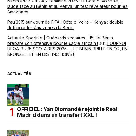
Naomi4442
sur
CAN Féminine 2026 : la Côte d’Ivoire se
jauge face au Bénin et au Kenya, un test révélateur pour les
Amazones
Paul3515
sur
Journée FIFA : Côte d’Ivoire – Kenya : double
défi pour les Amazones du Benin
Actualité Sportive | Guépards scolaires U15 : le Bénin
prépare son offensive pour le sacre africain !
sur
TOURNOI
UFOA-B U15 SCOLAIRES 2025 — LE BÉNIN BRILLE EN OR, EN
BRONZE… ET EN DISTINCTIONS !
ACTUALITÉS
OFFICIEL : Yan Diomandé rejoint le Real
Madrid dans un transfert XXL !