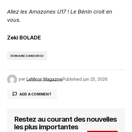
Allez les Amazones U17 ! Le Bénin croit en
vous.
Zeki BOLADE
ROMAINE GANDONOU
par
LeMiroir Magazine
Published
juin 25, 2026
ADD A COMMENT
Restez au courant des nouvelles
Votre adresse e-mail ne sera pas publiée.
Les
champs obligatoires sont indiqués avec
*
les plus importantes