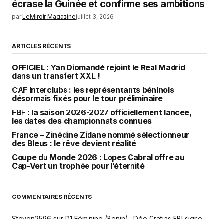
écrase la Guinée et confirme ses ambitions
par
LeMiroir Magazine
juillet 3, 2026
ARTICLES RÉCENTS
OFFICIEL : Yan Diomandé rejoint le Real Madrid
dans un transfert XXL !
CAF Interclubs : les représentants béninois
désormais fixés pour le tour préliminaire
FBF : la saison 2026-2027 officiellement lancée,
les dates des championnats connues
France – Zinédine Zidane nommé sélectionneur
des Bleus : le rêve devient réalité
Coupe du Monde 2026 : Lopes Cabral offre au
Cap-Vert un trophée pour l’éternité
COMMENTAIRES RÉCENTS
Steven2596
sur
D1 Féminine (Benin) : Déo Gratias EBI signe