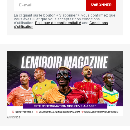
S'ABONNER
Comment
*
En cliquant sur le bouton « S'abonner », vous confirmez que
vous avez lu et que vous acceptez nos conditions
d'utilisation.
Politique de confidentialité
and
Conditions
d'utilisation
Your Name
*
Your E-mail
*
Enregistrer mon nom, mon e-mail et mon
site dans le navigateur pour mon prochain
commentaire.
SUBMIT COMMENT
ANNONCE