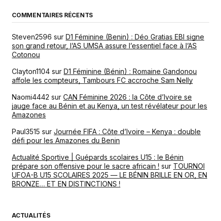
COMMENTAIRES RÉCENTS
Steven2596
sur
D1 Féminine (Benin) : Déo Gratias EBI signe
son grand retour, l’AS UMSA assure l’essentiel face à l’AS
Cotonou
Clayton1104
sur
D1 Féminine (Bénin) : Romaine Gandonou
affole les compteurs, Tambours FC accroche Sam Nelly
Naomi4442
sur
CAN Féminine 2026 : la Côte d’Ivoire se
jauge face au Bénin et au Kenya, un test révélateur pour les
Amazones
Paul3515
sur
Journée FIFA : Côte d’Ivoire – Kenya : double
défi pour les Amazones du Benin
Actualité Sportive | Guépards scolaires U15 : le Bénin
prépare son offensive pour le sacre africain !
sur
TOURNOI
UFOA-B U15 SCOLAIRES 2025 — LE BÉNIN BRILLE EN OR, EN
BRONZE… ET EN DISTINCTIONS !
ACTUALITÉS