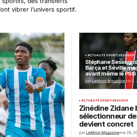
portifs, des transferts
nt vibrer l’univers sportif.
ACTUALITÉ SPORTIVE
SCOOP
Stéphane Sessegnon
Barça et Séville me
avant même le PSG
par
LeMiroir Magazine
juin 1,
ACTUALITÉ SPORTIVE
SCOOP
Zinédine Zidane 
sélectionneur de
devient concret
par
LeMiroir Magazine
mai 28, 2