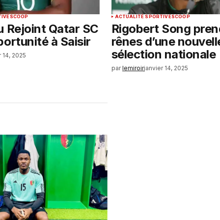
TIVE
SCOOP
ACTUALITÉ SPORTIVE
SCOOP
u Rejoint Qatar SC
Rigobert Song pren
ortunité à Saisir
rênes d’une nouvell
sélection nationale
r 14, 2025
par
lemiroir
janvier 14, 2025