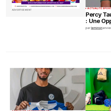
ACTUALITÉ SPOR
ADVERTISEMENT
Percy Ta
: Une Opp
par
lemiroir
janvie