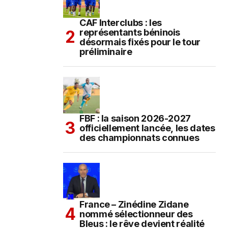
CAF Interclubs : les
représentants béninois
désormais fixés pour le tour
préliminaire
FBF : la saison 2026-2027
officiellement lancée, les dates
des championnats connues
France – Zinédine Zidane
nommé sélectionneur des
Bleus : le rêve devient réalité