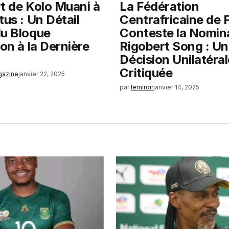
t de Kolo Muani à
La Fédération
tus : Un Détail
Centrafricaine de 
du Bloque
Conteste la Nomin
ion à la Dernière
Rigobert Song : U
Décision Unilatéral
Critiquée
gazine
janvier 22, 2025
par
lemiroir
janvier 14, 2025