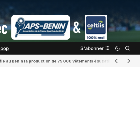
coop
S'abonner
confie au Bénin la production de 75 000 vêtements éducatifs
Romaine Yenid