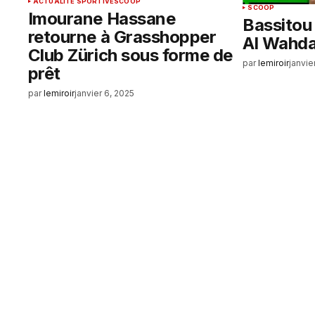
ACTUALITÉ SPORTIVE
SCOOP
SCOOP
Imourane Hassane
Bassitou
retourne à Grasshopper
Al Wahd
Club Zürich sous forme de
par
lemiroir
janvie
prêt
par
lemiroir
janvier 6, 2025