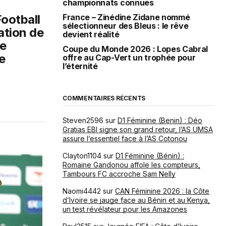
championnats connues
Football
France – Zinédine Zidane nommé
sélectionneur des Bleus : le rêve
ation de
devient réalité
ne
Coupe du Monde 2026 : Lopes Cabral
e
offre au Cap-Vert un trophée pour
l’éternité
COMMENTAIRES RÉCENTS
Steven2596
sur
D1 Féminine (Benin) : Déo
Gratias EBI signe son grand retour, l’AS UMSA
assure l’essentiel face à l’AS Cotonou
Clayton1104
sur
D1 Féminine (Bénin) :
Romaine Gandonou affole les compteurs,
Tambours FC accroche Sam Nelly
Naomi4442
sur
CAN Féminine 2026 : la Côte
d’Ivoire se jauge face au Bénin et au Kenya,
un test révélateur pour les Amazones