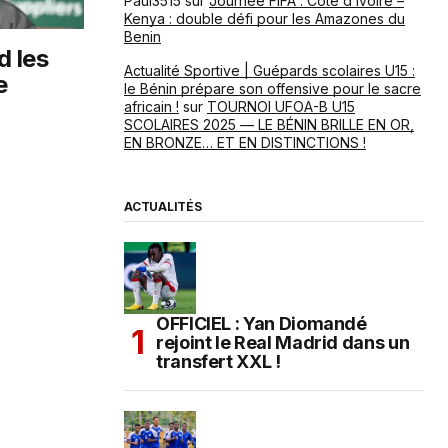
Paul3515
sur
Journée FIFA : Côte d’Ivoire –
Kenya : double défi pour les Amazones du
Benin
d les
Actualité Sportive | Guépards scolaires U15 :
e
le Bénin prépare son offensive pour le sacre
africain !
sur
TOURNOI UFOA-B U15
SCOLAIRES 2025 — LE BÉNIN BRILLE EN OR,
EN BRONZE… ET EN DISTINCTIONS !
ACTUALITÉS
OFFICIEL : Yan Diomandé
rejoint le Real Madrid dans un
transfert XXL !