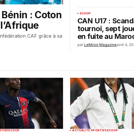
 Bénin : Coton
SCOOP
CAN U17 : Scanda
l’Afrique
tournoi, sept jo
en fuite au Maro
onfédération CAF grâce à sa
par
LeMiroir Magazine
avril 4, 2
RTIVE
SCOOP
ACTUALITÉ SPORTIVE
SCOOP