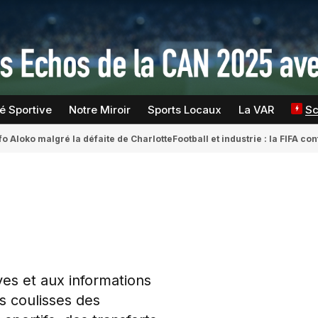
té Sportive
Notre Miroir
Sports Locaux
La VAR
S
fo Aloko malgré la défaite de Charlotte
Football et industrie : la FIFA 
ves et aux informations
s coulisses des