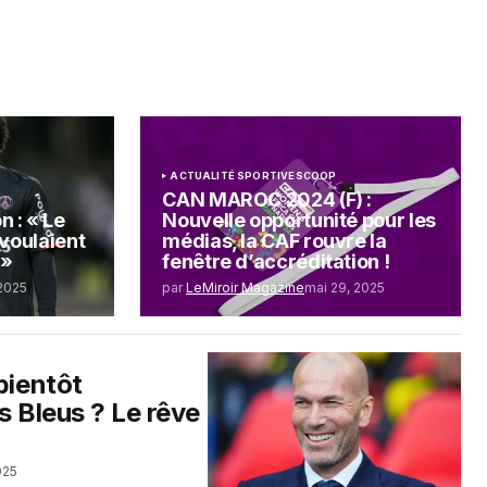
ACTUALITÉ SPORTIVE
SCOOP
CAN MAROC 2024 (F) :
 : « Le
Nouvelle opportunité pour les
 voulaient
médias, la CAF rouvre la
 »
fenêtre d’accréditation !
 2025
par
LeMiroir Magazine
mai 29, 2025
bientôt
s Bleus ? Le rêve
025