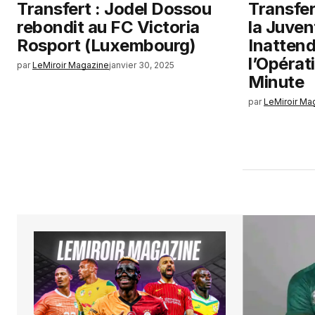
Transfert : Jodel Dossou
Transfer
rebondit au FC Victoria
la Juven
Rosport (Luxembourg)
Inatten
l’Opérat
par
LeMiroir Magazine
janvier 30, 2025
Minute
par
LeMiroir Ma