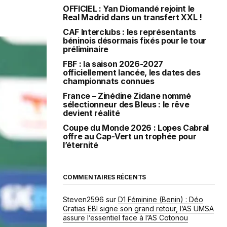
OFFICIEL : Yan Diomandé rejoint le
Real Madrid dans un transfert XXL !
CAF Interclubs : les représentants
béninois désormais fixés pour le tour
préliminaire
FBF : la saison 2026-2027
officiellement lancée, les dates des
championnats connues
France – Zinédine Zidane nommé
sélectionneur des Bleus : le rêve
devient réalité
Coupe du Monde 2026 : Lopes Cabral
offre au Cap-Vert un trophée pour
l’éternité
COMMENTAIRES RÉCENTS
Steven2596
sur
D1 Féminine (Benin) : Déo
Gratias EBI signe son grand retour, l’AS UMSA
assure l’essentiel face à l’AS Cotonou