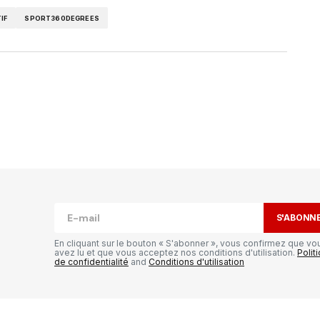
IF
SPORT360DEGREES
publiée.
Les champs obligatoires sont
S'ABONN
En cliquant sur le bouton « S'abonner », vous confirmez que vo
avez lu et que vous acceptez nos conditions d'utilisation.
Polit
de confidentialité
and
Conditions d'utilisation