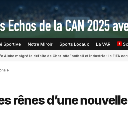
té Sportive
Notre Miroir
Sports Locaux
La VAR
S
fo Aloko malgré la défaite de Charlotte
Football et industrie : la FIFA 
ionale
es rênes d’une nouvelle