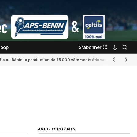
coop
S'abonner
confie au Bénin la production de 75 000 vêtements éducatifs
Romaine Yenid
ARTICLES RÉCENTS