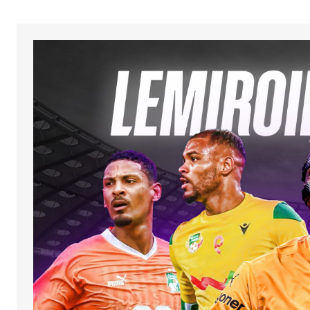
Your Name
*
Enregistrer mon nom, mon e-ma
mon site dans le navigateur po
mon prochain commentaire.
SUBMIT COMMENT