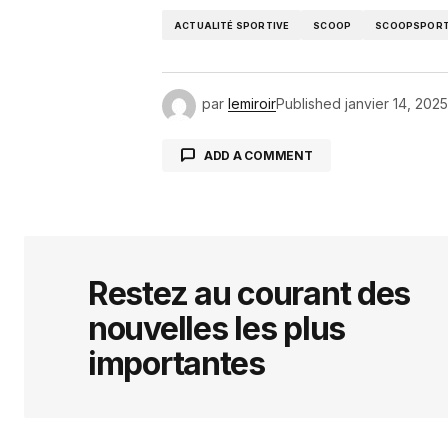
ACTUALITÉ SPORTIVE
SCOOP
SCOOPSPORT
par
lemiroir
Published
janvier 14, 2025
ADD A COMMENT
Votre adresse e-mail ne sera pas 
indiqués avec
*
Restez au courant des
nouvelles les plus
Comment
*
importantes