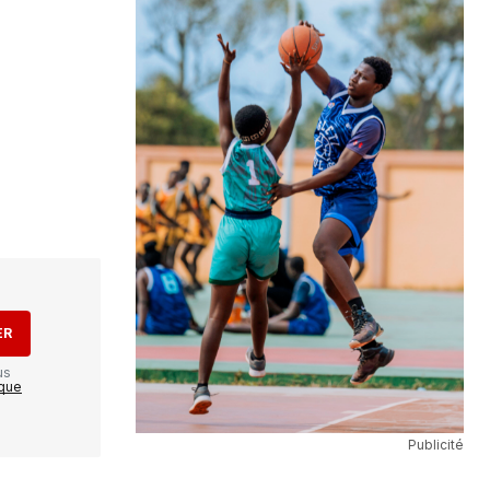
ER
us
ique
Publicité