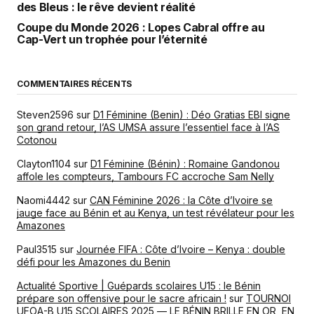
des Bleus : le rêve devient réalité
Coupe du Monde 2026 : Lopes Cabral offre au
Cap-Vert un trophée pour l’éternité
COMMENTAIRES RÉCENTS
Steven2596
sur
D1 Féminine (Benin) : Déo Gratias EBI signe
son grand retour, l’AS UMSA assure l’essentiel face à l’AS
Cotonou
Clayton1104
sur
D1 Féminine (Bénin) : Romaine Gandonou
affole les compteurs, Tambours FC accroche Sam Nelly
Naomi4442
sur
CAN Féminine 2026 : la Côte d’Ivoire se
jauge face au Bénin et au Kenya, un test révélateur pour les
Amazones
Paul3515
sur
Journée FIFA : Côte d’Ivoire – Kenya : double
défi pour les Amazones du Benin
Actualité Sportive | Guépards scolaires U15 : le Bénin
prépare son offensive pour le sacre africain !
sur
TOURNOI
UFOA-B U15 SCOLAIRES 2025 — LE BÉNIN BRILLE EN OR, EN