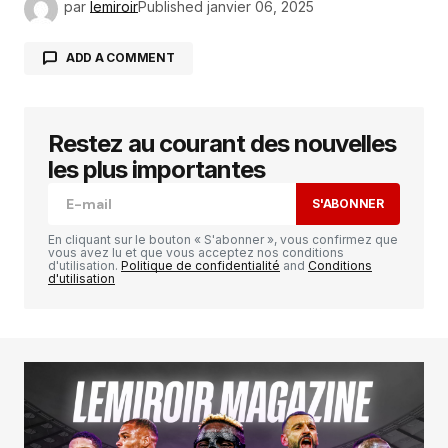
par
lemiroir
Published
janvier 06, 2025
ADD A COMMENT
Restez au courant des nouvelles
Votre adresse e-mail ne sera pas publiée.
Les
champs obligatoires sont indiqués avec
*
les plus importantes
S'ABONNER
Comment
*
En cliquant sur le bouton « S'abonner », vous confirmez que
vous avez lu et que vous acceptez nos conditions
d'utilisation.
Politique de confidentialité
and
Conditions
d'utilisation
Your Name
*
Your E-mail
*