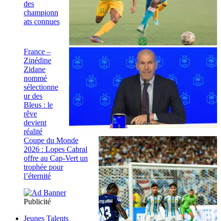
des
championn
ats connues
France –
Zinédine
Zidane
nommé
sélectionne
ur des
Bleus : le
rêve
devient
réalité
Coupe du Monde
2026 : Lopes Cabral
offre au Cap-Vert un
trophée pour
l’éternité
Publicité
Jeunes Talents