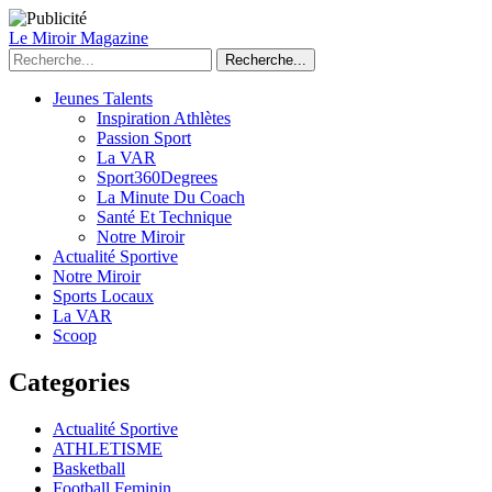
Le Miroir Magazine
Recherche...
Jeunes Talents
Inspiration Athlètes
Passion Sport
La VAR
Sport360Degrees
La Minute Du Coach
Santé Et Technique
Notre Miroir
Actualité Sportive
Notre Miroir
Sports Locaux
La VAR
Scoop
Categories
Actualité Sportive
ATHLETISME
Basketball
Football Feminin