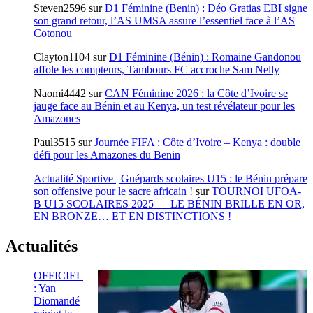
Steven2596
sur
D1 Féminine (Benin) : Déo Gratias EBI signe
son grand retour, l’AS UMSA assure l’essentiel face à l’AS
Cotonou
Clayton1104
sur
D1 Féminine (Bénin) : Romaine Gandonou
affole les compteurs, Tambours FC accroche Sam Nelly
Naomi4442
sur
CAN Féminine 2026 : la Côte d’Ivoire se
jauge face au Bénin et au Kenya, un test révélateur pour les
Amazones
Paul3515
sur
Journée FIFA : Côte d’Ivoire – Kenya : double
défi pour les Amazones du Benin
Actualité Sportive | Guépards scolaires U15 : le Bénin prépare
son offensive pour le sacre africain !
sur
TOURNOI UFOA-
B U15 SCOLAIRES 2025 — LE BÉNIN BRILLE EN OR,
EN BRONZE… ET EN DISTINCTIONS !
Actualités
OFFICIEL
: Yan
Diomandé