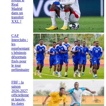
rejoint le
Real
Madrid
dans un
transfert
XXL !
CAF
Interclubs :
les
représentant
s béninois
désormais
fixés pour
le tour
préliminaire
FBF : la
saison
2026-2027
officielleme
nt lancée,
les dates