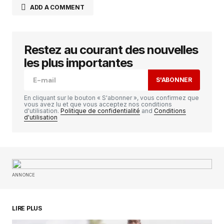
ADD A COMMENT
Restez au courant des nouvelles
Votre adresse e-mail ne sera pas publiée.
Les
champs obligatoires sont indiqués avec
*
les plus importantes
S'ABONNER
Comment
*
En cliquant sur le bouton « S'abonner », vous confirmez que
vous avez lu et que vous acceptez nos conditions
d'utilisation.
Politique de confidentialité
and
Conditions
d'utilisation
Your Name
*
ANNONCE
Your E-mail
*
Enregistrer mon nom, mon e-mail et mon
LIRE PLUS
site dans le navigateur pour mon prochain
commentaire.