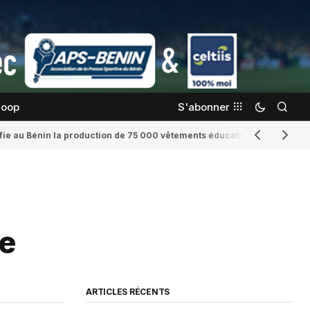
coop
S'abonner
confie au Bénin la production de 75 000 vêtements éducatifs
Romaine Yenid
me
ARTICLES RÉCENTS