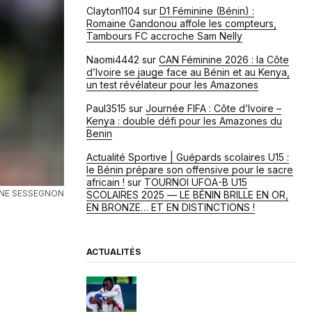
Clayton1104
sur
D1 Féminine (Bénin) :
Romaine Gandonou affole les compteurs,
Tambours FC accroche Sam Nelly
Naomi4442
sur
CAN Féminine 2026 : la Côte
d’Ivoire se jauge face au Bénin et au Kenya,
un test révélateur pour les Amazones
Paul3515
sur
Journée FIFA : Côte d’Ivoire –
Kenya : double défi pour les Amazones du
Benin
Actualité Sportive | Guépards scolaires U15 :
le Bénin prépare son offensive pour le sacre
africain !
sur
TOURNOI UFOA-B U15
NE SESSEGNON
SCOLAIRES 2025 — LE BÉNIN BRILLE EN OR,
EN BRONZE… ET EN DISTINCTIONS !
ACTUALITÉS