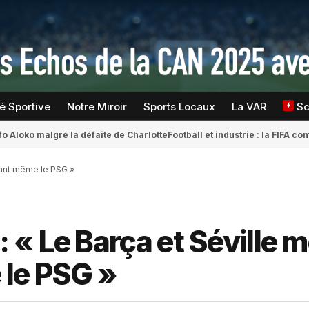
té Sportive
Notre Miroir
Sports Locaux
La VAR
S
fo Aloko malgré la défaite de Charlotte
Football et industrie : la FIFA 
vant même le PSG »
« Le Barça et Séville 
 le PSG »