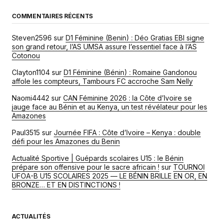
COMMENTAIRES RÉCENTS
Steven2596
sur
D1 Féminine (Benin) : Déo Gratias EBI signe
son grand retour, l’AS UMSA assure l’essentiel face à l’AS
Cotonou
Clayton1104
sur
D1 Féminine (Bénin) : Romaine Gandonou
affole les compteurs, Tambours FC accroche Sam Nelly
Naomi4442
sur
CAN Féminine 2026 : la Côte d’Ivoire se
jauge face au Bénin et au Kenya, un test révélateur pour les
Amazones
Paul3515
sur
Journée FIFA : Côte d’Ivoire – Kenya : double
défi pour les Amazones du Benin
Actualité Sportive | Guépards scolaires U15 : le Bénin
prépare son offensive pour le sacre africain !
sur
TOURNOI
UFOA-B U15 SCOLAIRES 2025 — LE BÉNIN BRILLE EN OR, EN
BRONZE… ET EN DISTINCTIONS !
ACTUALITÉS