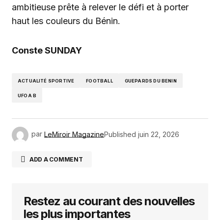
ambitieuse prête à relever le défi et à porter
haut les couleurs du Bénin.
Conste SUNDAY
ACTUALITÉ SPORTIVE
FOOTBALL
GUEPARDS DU BENIN
UFOA B
par
LeMiroir Magazine
Published
juin 22, 2026
ADD A COMMENT
Restez au courant des nouvelles
Votre adresse e-mail ne sera pas publiée.
Les
champs obligatoires sont indiqués avec
*
les plus importantes