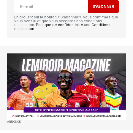
S'ABONNER
Comment
*
En cliquant sur le bouton « S'abonner », vous confirmez que
vous avez lu et que vous acceptez nos conditions
d'utilisation.
Politique de confidentialité
and
Conditions
d'utilisation
Your Name
*
Your E-mail
*
Enregistrer mon nom, mon e-mail et mon
site dans le navigateur pour mon prochain
commentaire.
SUBMIT COMMENT
ANNONCE