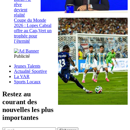
rêve
devient
réalité
Coupe du Monde
2026 : Lopes Cabral
offre au Cap-Vert un
trophée pour
l’éternité
Publicité
Jeunes Talents
Actualité Sportive
La VAR
Sports Locaux
Restez au
courant des
nouvelles les plus
importantes