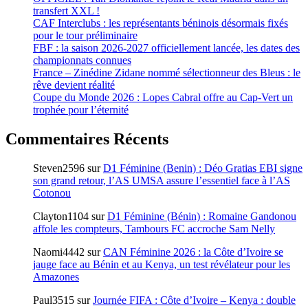
transfert XXL !
CAF Interclubs : les représentants béninois désormais fixés
pour le tour préliminaire
FBF : la saison 2026-2027 officiellement lancée, les dates des
championnats connues
France – Zinédine Zidane nommé sélectionneur des Bleus : le
rêve devient réalité
Coupe du Monde 2026 : Lopes Cabral offre au Cap-Vert un
trophée pour l’éternité
Commentaires Récents
Steven2596
sur
D1 Féminine (Benin) : Déo Gratias EBI signe
son grand retour, l’AS UMSA assure l’essentiel face à l’AS
Cotonou
Clayton1104
sur
D1 Féminine (Bénin) : Romaine Gandonou
affole les compteurs, Tambours FC accroche Sam Nelly
Naomi4442
sur
CAN Féminine 2026 : la Côte d’Ivoire se
jauge face au Bénin et au Kenya, un test révélateur pour les
Amazones
Paul3515
sur
Journée FIFA : Côte d’Ivoire – Kenya : double