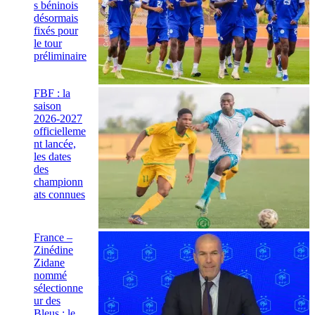
s béninois
désormais
fixés pour
le tour
préliminaire
FBF : la
saison
2026-2027
officielleme
nt lancée,
les dates
des
championn
ats connues
France –
Zinédine
Zidane
nommé
sélectionne
ur des
Bleus : le