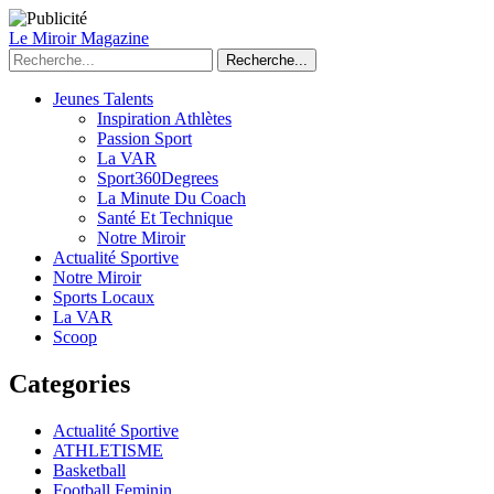
Le Miroir Magazine
Recherche...
Jeunes Talents
Inspiration Athlètes
Passion Sport
La VAR
Sport360Degrees
La Minute Du Coach
Santé Et Technique
Notre Miroir
Actualité Sportive
Notre Miroir
Sports Locaux
La VAR
Scoop
Categories
Actualité Sportive
ATHLETISME
Basketball
Football Feminin