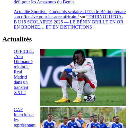
défi pour les Amazones du Benin
Actualité Sportive | Guépards scolaires U15 : le Bénin prépare
son offensive pour le sacre africain !
sur
TOURNOI UFOA-
B U15 SCOLAIRES 2025 — LE BÉNIN BRILLE EN OR,
EN BRONZE… ET EN DISTINCTIONS !
Actualités
OFFICIEL
: Yan
Diomandé
rejoint le
Real
Madrid
dans un
transfert
XXL !
CAF
Interclubs :
les
représentant