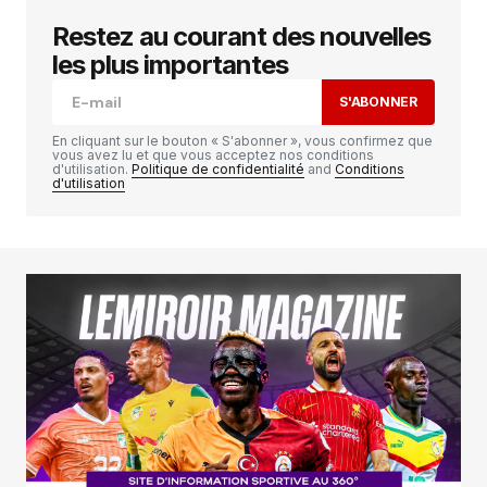
Restez au courant des nouvelles
Votre adresse e-mail ne sera pas publiée.
Les
champs obligatoires sont indiqués avec
*
les plus importantes
S'ABONNER
Comment
*
En cliquant sur le bouton « S'abonner », vous confirmez que
vous avez lu et que vous acceptez nos conditions
d'utilisation.
Politique de confidentialité
and
Conditions
d'utilisation
Your Name
*
Your E-mail
*
Enregistrer mon nom, mon e-mail et mon
site dans le navigateur pour mon prochain
commentaire.
SUBMIT COMMENT