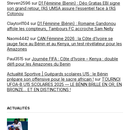
Steven2596
sur
D1 Féminine (Benin) : Déo Gratias EBI signe
son grand retour, l’AS UMSA assure l’essentiel face à l’AS
Cotonou
Clayton1104
sur
D1 Féminine (Bénin) : Romaine Gandonou
affole les compteurs, Tambours FC accroche Sam Nelly
Naomi4442
sur
CAN Féminine 2026 : la Côte d’Ivoire se
jauge face au Bénin et au Kenya, un test révélateur pour les
Amazones
Paul3515
sur
Journée FIFA : Côte d’Ivoire – Kenya : double
défi pour les Amazones du Benin
Actualité Sportive | Guépards scolaires U15 : le Bénin
prépare son offensive pour le sacre africain !
sur
TOURNOI
UFOA-B U15 SCOLAIRES 2025 — LE BÉNIN BRILLE EN OR, EN
BRONZE… ET EN DISTINCTIONS !
ACTUALITÉS