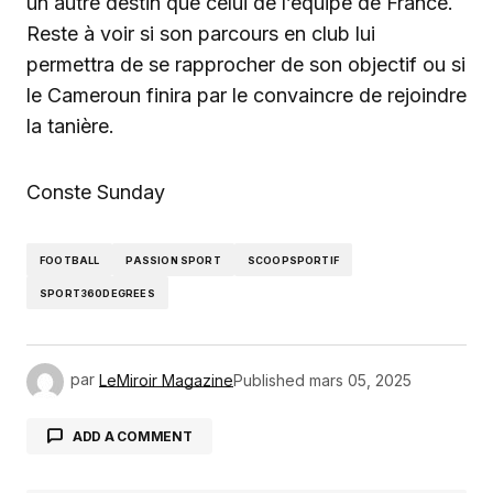
un autre destin que celui de l’équipe de France.
Reste à voir si son parcours en club lui
permettra de se rapprocher de son objectif ou si
le Cameroun finira par le convaincre de rejoindre
la tanière.
Conste Sunday
FOOTBALL
PASSION SPORT
SCOOPSPORTIF
SPORT360DEGREES
par
LeMiroir Magazine
Published
mars 05, 2025
ADD A COMMENT