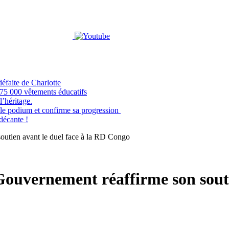
éfaite de Charlotte
e 75 000 vêtements éducatifs
’héritage.
odium et confirme sa progression
 décante !
outien avant le duel face à la RD Congo
ouvernement réaffirme son souti