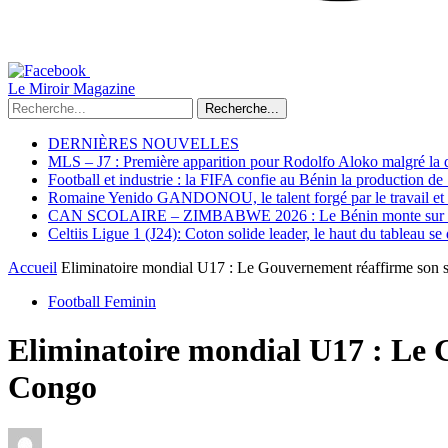
Le Miroir Magazine
Recherche...
DERNIÈRES NOUVELLES
MLS – J7 : Première apparition pour Rodolfo Aloko malgré la d
Football et industrie : la FIFA confie au Bénin la production d
Romaine Yenido GANDONOU, le talent forgé par le travail et l
CAN SCOLAIRE – ZIMBABWE 2026 : Le Bénin monte sur le p
Celtiis Ligue 1 (J24): Coton solide leader, le haut du tableau se
Accueil
Eliminatoire mondial U17 : Le Gouvernement réaffirme son s
Football Feminin
Eliminatoire mondial U17 : Le G
Congo