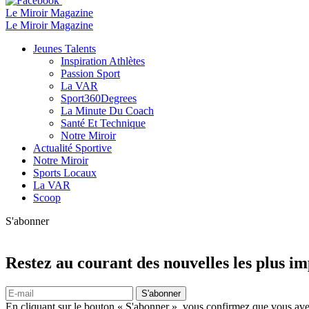
Le Miroir Magazine
Le Miroir Magazine
Jeunes Talents
Inspiration Athlètes
Passion Sport
La VAR
Sport360Degrees
La Minute Du Coach
Santé Et Technique
Notre Miroir
Actualité Sportive
Notre Miroir
Sports Locaux
La VAR
Scoop
S'abonner
Restez au courant des nouvelles les plus i
S'abonner
En cliquant sur le bouton « S'abonner », vous confirmez que vous avez