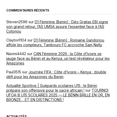
COMMENTAIRES RÉCENTS
Steven2596
sur
D1 Féminine (Benin) : Déo Gratias EBI signe
son grand retour, l’AS UMSA assure l’essentiel face à l’AS
Cotonou
Clayton1104
sur
D1 Féminine (Bénin) : Romaine Gandonou
affole les compteurs, Tambours FC accroche Sam Nelly
Naomi4442
sur
CAN Féminine 2026 : la Côte d’Ivoire se
jauge face au Bénin et au Kenya, un test révélateur pour les
Amazones
Paul3515
sur
Journée FIFA : Côte d’Ivoire – Kenya : double
défi pour les Amazones du Benin
Actualité Sportive | Guépards scolaires U15 : le Bénin
prépare son offensive pour le sacre africain !
sur
TOURNOI
UFOA-B U15 SCOLAIRES 2025 — LE BÉNIN BRILLE EN OR, EN
BRONZE… ET EN DISTINCTIONS !
ACTUALITÉS