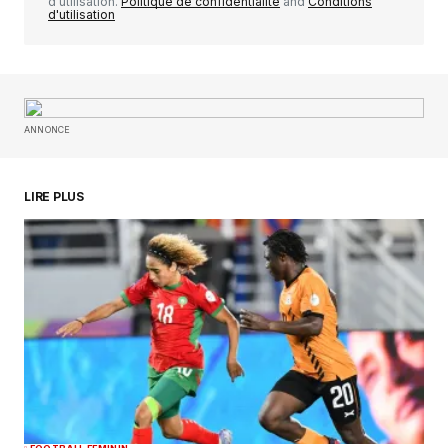
d'utilisation.
Politique de confidentialité
and
Conditions
d'utilisation
Your Name
*
ANNONCE
Your E-mail
*
Enregistrer mon nom, mon e-mail et mon
LIRE PLUS
site dans le navigateur pour mon prochain
commentaire.
SUBMIT COMMENT