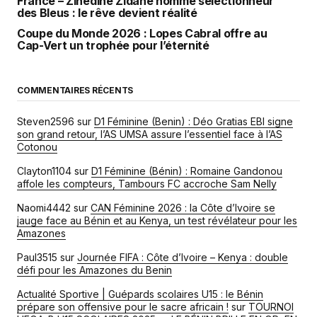
France – Zinédine Zidane nommé sélectionneur
des Bleus : le rêve devient réalité
Coupe du Monde 2026 : Lopes Cabral offre au
Cap-Vert un trophée pour l’éternité
COMMENTAIRES RÉCENTS
Steven2596
sur
D1 Féminine (Benin) : Déo Gratias EBI signe
son grand retour, l’AS UMSA assure l’essentiel face à l’AS
Cotonou
Clayton1104
sur
D1 Féminine (Bénin) : Romaine Gandonou
affole les compteurs, Tambours FC accroche Sam Nelly
Naomi4442
sur
CAN Féminine 2026 : la Côte d’Ivoire se
jauge face au Bénin et au Kenya, un test révélateur pour les
Amazones
Paul3515
sur
Journée FIFA : Côte d’Ivoire – Kenya : double
défi pour les Amazones du Benin
Actualité Sportive | Guépards scolaires U15 : le Bénin
prépare son offensive pour le sacre africain !
sur
TOURNOI