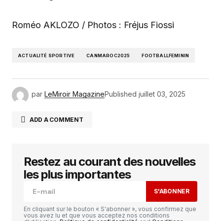
Roméo AKLOZO / Photos : Fréjus Fiossi
ACTUALITÉ SPORTIVE
CANMAROC2025
FOOTBALLFEMININ
par
LeMiroir Magazine
Published
juillet 03, 2025
ADD A COMMENT
Restez au courant des nouvelles
Votre adresse e-mail ne sera pas publiée.
Les
champs obligatoires sont indiqués avec
*
les plus importantes
S'ABONNER
Comment
*
En cliquant sur le bouton « S'abonner », vous confirmez que
vous avez lu et que vous acceptez nos conditions