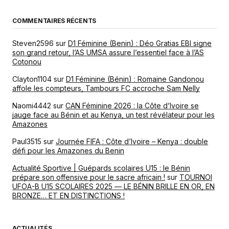
COMMENTAIRES RÉCENTS
Steven2596
sur
D1 Féminine (Benin) : Déo Gratias EBI signe
son grand retour, l’AS UMSA assure l’essentiel face à l’AS
Cotonou
Clayton1104
sur
D1 Féminine (Bénin) : Romaine Gandonou
affole les compteurs, Tambours FC accroche Sam Nelly
Naomi4442
sur
CAN Féminine 2026 : la Côte d’Ivoire se
jauge face au Bénin et au Kenya, un test révélateur pour les
Amazones
Paul3515
sur
Journée FIFA : Côte d’Ivoire – Kenya : double
défi pour les Amazones du Benin
Actualité Sportive | Guépards scolaires U15 : le Bénin
prépare son offensive pour le sacre africain !
sur
TOURNOI
UFOA-B U15 SCOLAIRES 2025 — LE BÉNIN BRILLE EN OR, EN
BRONZE… ET EN DISTINCTIONS !
ACTUALITÉS