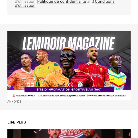
d'utilisation.
Politique de confidentialité
and
Conditions
d'utilisation
Your Name
*
Your E-mail
*
Enregistrer mon nom, mon e-mail et mon
site dans le navigateur pour mon prochain
commentaire.
SUBMIT COMMENT
ANNONCE
LIRE PLUS