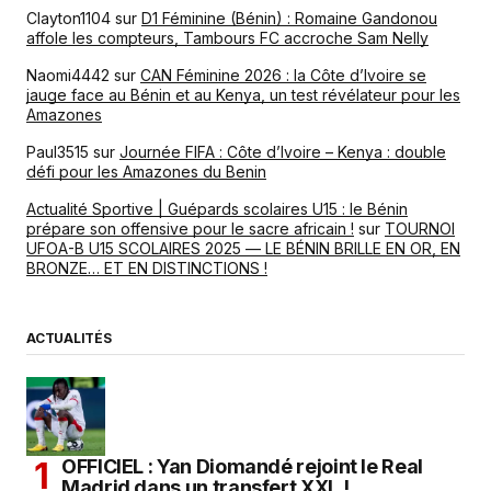
Clayton1104
sur
D1 Féminine (Bénin) : Romaine Gandonou
affole les compteurs, Tambours FC accroche Sam Nelly
Naomi4442
sur
CAN Féminine 2026 : la Côte d’Ivoire se
jauge face au Bénin et au Kenya, un test révélateur pour les
Amazones
Paul3515
sur
Journée FIFA : Côte d’Ivoire – Kenya : double
défi pour les Amazones du Benin
Actualité Sportive | Guépards scolaires U15 : le Bénin
prépare son offensive pour le sacre africain !
sur
TOURNOI
UFOA-B U15 SCOLAIRES 2025 — LE BÉNIN BRILLE EN OR, EN
BRONZE… ET EN DISTINCTIONS !
ACTUALITÉS
OFFICIEL : Yan Diomandé rejoint le Real
Madrid dans un transfert XXL !