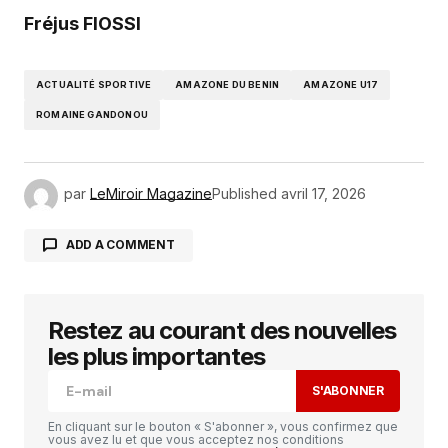
Fréjus FIOSSI
ACTUALITÉ SPORTIVE
AMAZONE DU BENIN
AMAZONE U17
ROMAINE GANDONOU
par
LeMiroir Magazine
Published
avril 17, 2026
ADD A COMMENT
Restez au courant des nouvelles
Votre adresse e-mail ne sera pas publiée.
Les
champs obligatoires sont indiqués avec
*
les plus importantes
S'ABONNER
Comment
*
En cliquant sur le bouton « S'abonner », vous confirmez que
vous avez lu et que vous acceptez nos conditions