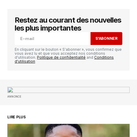
Restez au courant des nouvelles
Votre adresse e-mail ne sera pas publiée.
Les
champs obligatoires sont indiqués avec
*
les plus importantes
S'ABONNER
Comment
*
En cliquant sur le bouton « S'abonner », vous confirmez que
vous avez lu et que vous acceptez nos conditions
d'utilisation.
Politique de confidentialité
and
Conditions
d'utilisation
Your Name
*
ANNONCE
Your E-mail
*
Enregistrer mon nom, mon e-mail et mon
LIRE PLUS
site dans le navigateur pour mon prochain
commentaire.