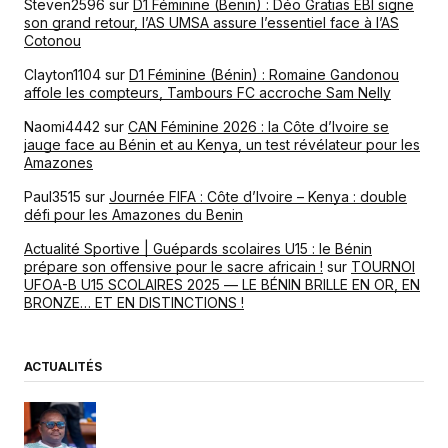
Steven2596
sur
D1 Féminine (Benin) : Déo Gratias EBI signe
son grand retour, l’AS UMSA assure l’essentiel face à l’AS
Cotonou
Clayton1104
sur
D1 Féminine (Bénin) : Romaine Gandonou
affole les compteurs, Tambours FC accroche Sam Nelly
Naomi4442
sur
CAN Féminine 2026 : la Côte d’Ivoire se
jauge face au Bénin et au Kenya, un test révélateur pour les
Amazones
Paul3515
sur
Journée FIFA : Côte d’Ivoire – Kenya : double
défi pour les Amazones du Benin
Actualité Sportive | Guépards scolaires U15 : le Bénin
prépare son offensive pour le sacre africain !
sur
TOURNOI
UFOA-B U15 SCOLAIRES 2025 — LE BÉNIN BRILLE EN OR, EN
BRONZE… ET EN DISTINCTIONS !
ACTUALITÉS