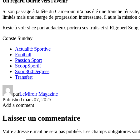
Un regard tourné vers l’avenir
Si son passage à la tête du Cameroun n’a pas été une franche réussite
limités mais une marge de progression intéressante, il aura la mission
Reste à voir si ce pari audacieux portera ses fruits et si Rigobert Son
Conste Sunday
Actualité Sportive
Football
Passion Sport
ScoopSportif
Sport360Degrees
Transfert
par
LeMiroir Magazine
Published
mars 07, 2025
Add a comment
Laisser un commentaire
Votre adresse e-mail ne sera pas publiée.
Les champs obligatoires son