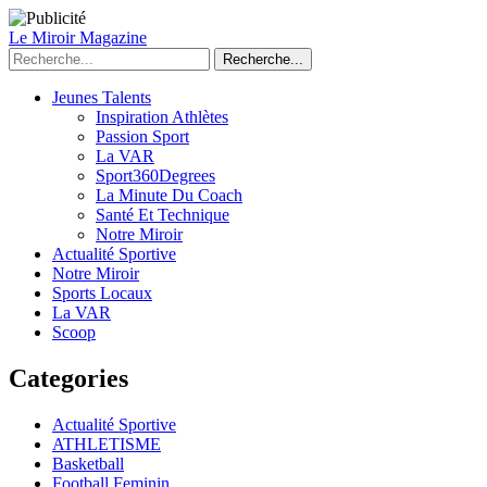
Le Miroir Magazine
Recherche...
Jeunes Talents
Inspiration Athlètes
Passion Sport
La VAR
Sport360Degrees
La Minute Du Coach
Santé Et Technique
Notre Miroir
Actualité Sportive
Notre Miroir
Sports Locaux
La VAR
Scoop
Categories
Actualité Sportive
ATHLETISME
Basketball
Football Feminin