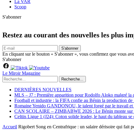
La VAR
Scoop
S'abonner
Restez au courant des nouvelles les plus i
S'abonner
En cliquant sur le bouton « S'abonner », vous confirmez que vous avez
S'abonner
Le Miroir Magazine
Recherche...
DERNIÈRES NOUVELLES
MLS – J7 : Première apparition pour Rodolfo Aloko malgré la d
Football et industrie : la FIFA confie au Bénin la production d
Romaine Yenido GANDONOU, le talent forgé par le travail et l
CAN SCOLAIRE – ZIMBABWE 2026 : Le Bénin monte sur le p
Celtiis Ligue 1 (J24): Coton solide leader, le haut du tableau se
Accueil
Rigobert Song en Centrafrique : un salaire dérisoire qui fait 