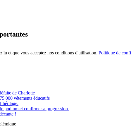
mportantes
 lu et que vous acceptez nos conditions d'utilisation.
Politique de confi
éfaite de Charlotte
e 75 000 vêtements éducatifs
’héritage.
odium et confirme sa progression
 décante !
polémique