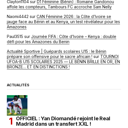
Clayton1104
sur
D1 Féminine (Bénin) : Romaine Gandonou
affole les compteurs, Tambours FC accroche Sam Nelly
Naomi4442
sur
CAN Féminine 2026 : la Côte d’Ivoire se
jauge face au Bénin et au Kenya, un test révélateur pour les
Amazones
Paul3515
sur
Journée FIFA : Côte d’Ivoire – Kenya : double
défi pour les Amazones du Benin
Actualité Sportive | Guépards scolaires U15 : le Bénin
prépare son offensive pour le sacre africain !
sur
TOURNOI
UFOA-B U15 SCOLAIRES 2025 — LE BÉNIN BRILLE EN OR, EN
BRONZE… ET EN DISTINCTIONS !
ACTUALITÉS
OFFICIEL : Yan Diomandé rejoint le Real
Madrid dans un transfert XXL !