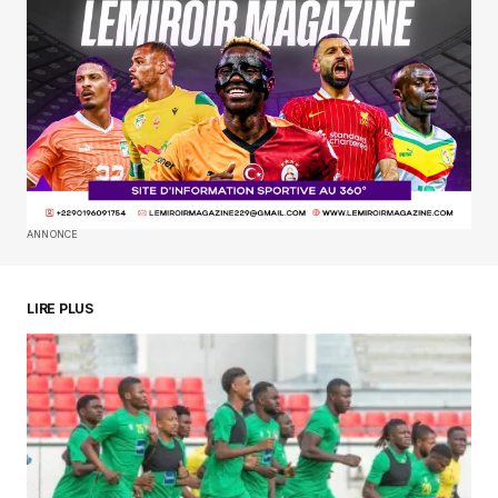
Your E-mail
*
Enregistrer mon nom, mon e-mail et mon
site dans le navigateur pour mon prochain
commentaire.
SUBMIT COMMENT
ANNONCE
LIRE PLUS