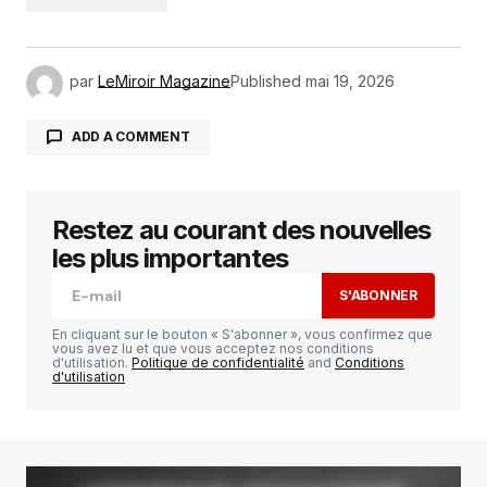
par
LeMiroir Magazine
Published
mai 19, 2026
ADD A COMMENT
Restez au courant des nouvelles
Votre adresse e-mail ne sera pas publiée.
Les
champs obligatoires sont indiqués avec
*
les plus importantes
S'ABONNER
Comment
*
En cliquant sur le bouton « S'abonner », vous confirmez que
vous avez lu et que vous acceptez nos conditions
d'utilisation.
Politique de confidentialité
and
Conditions
d'utilisation
Your Name
*