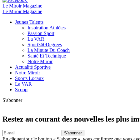
Le Miroir Magazine
Le Miroir Magazine
Jeunes Talents
Inspiration Athlètes
Passion Sport
La VAR
Sport360Degrees
La Minute Du Coach
Santé Et Technique
Notre Miroir
Actualité Sportive
Notre Miroir
Sports Locaux
La VAR
Scoop
S'abonner
Restez au courant des nouvelles les plus i
S'abonner
En cliquant sur le bouton « S'abonner », vous confirmez que vous avez