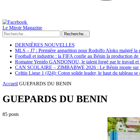
Le Miroir Magazine
Recherche...
DERNIÈRES NOUVELLES
MLS – J7 : Première apparition pour Rodolfo Aloko malgré la d
Football et industrie : la FIFA confie au Bénin la production d
Romaine Yenido GANDONOU, le talent forgé par le travail et l
CAN SCOLAIRE – ZIMBABWE 2026 : Le Bénin monte sur le p
Celtiis Ligue 1 (J24): Coton solide leader, le haut du tableau se
Accueil
GUEPARDS DU BENIN
GUEPARDS DU BENIN
85 posts