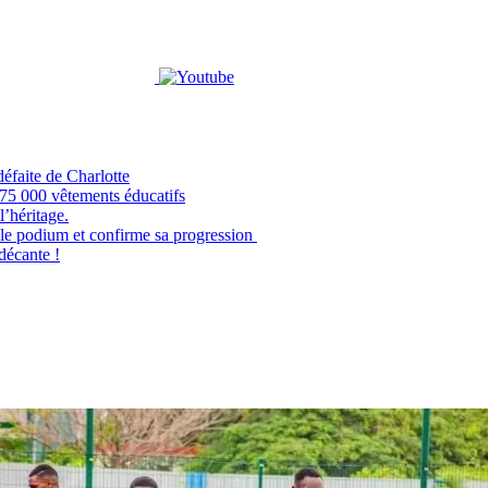
éfaite de Charlotte
e 75 000 vêtements éducatifs
’héritage.
odium et confirme sa progression
 décante !