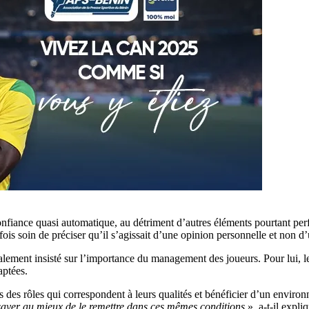
onfiance quasi automatique, au détriment d’autres éléments pourtant pe
efois soin de préciser qu’il s’agissait d’une opinion personnelle et non d
ent insisté sur l’importance du management des joueurs. Pour lui, le po
aptées.
s des rôles qui correspondent à leurs qualités et bénéficier d’un envir
 essayer au mieux de le remettre dans ces mêmes conditions
», a-t-il expli