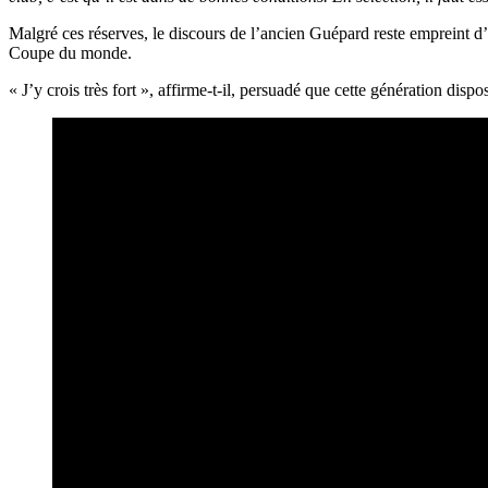
Malgré ces réserves, le discours de l’ancien Guépard reste empreint d’o
Coupe du monde.
« J’y crois très fort », affirme-t-il, persuadé que cette génération di