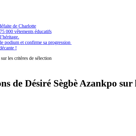
éfaite de Charlotte
e 75 000 vêtements éducatifs
’héritage.
odium et confirme sa progression
 décante !
r les critères de sélection
ns de Désiré Sègbè Azankpo sur le