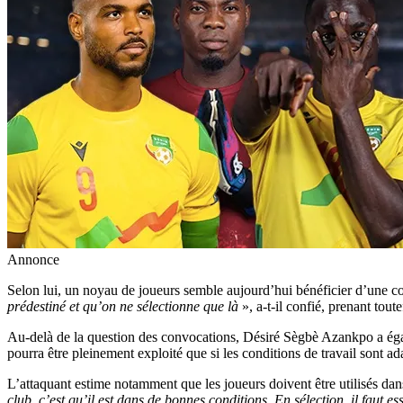
Annonce
Selon lui, un noyau de joueurs semble aujourd’hui bénéficier d’une c
prédestiné et qu’on ne sélectionne que là
», a-t-il confié, prenant tout
Au-delà de la question des convocations, Désiré Sègbè Azankpo a égalem
pourra être pleinement exploité que si les conditions de travail sont ad
L’attaquant estime notamment que les joueurs doivent être utilisés dan
club, c’est qu’il est dans de bonnes conditions. En sélection, il faut