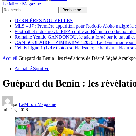
Le Miroir Magazine
Recherche...
DERNIÈRES NOUVELLES
MLS – J7 : Première apparition pour Rodolfo Aloko malgré la d
Football et industrie : la FIFA confie au Bénin la production d
Romaine Yenido GANDONOU, le talent forgé par le travail et l
CAN SCOLAIRE – ZIMBABWE 2026 : Le Bénin monte sur le p
Celtiis Ligue 1 (J24): Coton solide leader, le haut du tableau se
Accueil
Guépard du Benin : les révélations de Désiré Sègbè Azankpo su
Actualité Sportive
Guépard du Benin : les révélatio
par
LeMiroir Magazine
juin 13, 2026