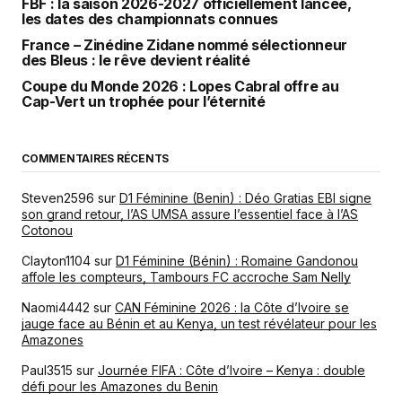
FBF : la saison 2026-2027 officiellement lancée,
les dates des championnats connues
France – Zinédine Zidane nommé sélectionneur
des Bleus : le rêve devient réalité
Coupe du Monde 2026 : Lopes Cabral offre au
Cap-Vert un trophée pour l’éternité
COMMENTAIRES RÉCENTS
Steven2596
sur
D1 Féminine (Benin) : Déo Gratias EBI signe
son grand retour, l’AS UMSA assure l’essentiel face à l’AS
Cotonou
Clayton1104
sur
D1 Féminine (Bénin) : Romaine Gandonou
affole les compteurs, Tambours FC accroche Sam Nelly
Naomi4442
sur
CAN Féminine 2026 : la Côte d’Ivoire se
jauge face au Bénin et au Kenya, un test révélateur pour les
Amazones
Paul3515
sur
Journée FIFA : Côte d’Ivoire – Kenya : double
défi pour les Amazones du Benin