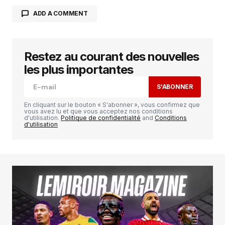
ADD A COMMENT
Restez au courant des nouvelles
Votre adresse e-mail ne sera pas publiée.
Les
champs obligatoires sont indiqués avec
*
les plus importantes
S'ABONNER
Comment
*
En cliquant sur le bouton « S'abonner », vous confirmez que
vous avez lu et que vous acceptez nos conditions
d'utilisation.
Politique de confidentialité
and
Conditions
d'utilisation
Your Name
*
Your E-mail
*
Enregistrer mon nom, mon e-mail et mon
site dans le navigateur pour mon prochain