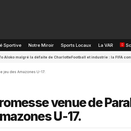
té Sportive
Notre Miroir
Sports Locaux
La VAR
S
fo Aloko malgré la défaite de Charlotte
Football et industrie : la FIFA 
 le jeu des Amazones U-17.
 promesse venue de Par
 Amazones U-17.