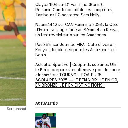
Clayton1104
sur
D1 Féminine (Bénin) :
Romaine Gandonou affole les compteurs,
Tambours FC accroche Sam Nelly
Naomi4442
sur
CAN Féminine 2026 : la Côte
d’Ivoire se jauge face au Bénin et au Kenya,
un test révélateur pour les Amazones
Paul3515
sur
Journée FIFA : Côte d’Ivoire –
Kenya : double défi pour les Amazones du
Benin
Actualité Sportive | Guépards scolaires U15 :
le Bénin prépare son offensive pour le sacre
africain !
sur
TOURNOI UFOA-B U15
SCOLAIRES 2025 — LE BÉNIN BRILLE EN OR,
EN BRONZE… ET EN DISTINCTIONS !
ACTUALITÉS
Screenshot