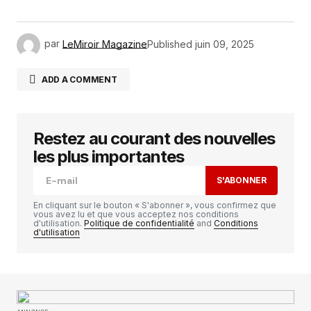
par
LeMiroir Magazine
Published
juin 09, 2025
ADD A COMMENT
Restez au courant des nouvelles
Votre adresse e-mail ne sera pas publiée.
Les
champs obligatoires sont indiqués avec
*
les plus importantes
S'ABONNER
Comment
*
En cliquant sur le bouton « S'abonner », vous confirmez que
vous avez lu et que vous acceptez nos conditions
d'utilisation.
Politique de confidentialité
and
Conditions
d'utilisation
Your Name
*