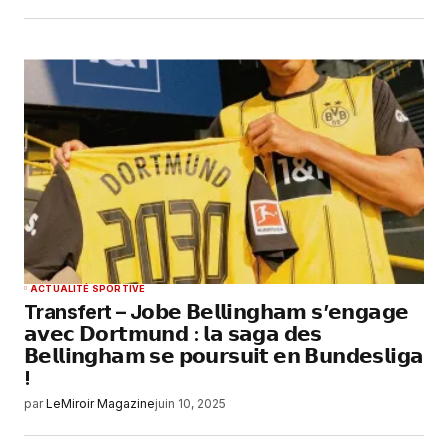
ACTUALITÉ SPORTIVE
Transfert – J𝗼𝗯𝗲 𝗕𝗲𝗹𝗹𝗶𝗻𝗴𝗵𝗮𝗺 𝘀’𝗲𝗻𝗴𝗮𝗴𝗲
𝗮𝘃𝗲𝗰 𝗗𝗼𝗿𝘁𝗺𝘂𝗻𝗱 : 𝗹𝗮 𝘀𝗮𝗴𝗮 𝗱𝗲𝘀
𝗕𝗲𝗹𝗹𝗶𝗻𝗴𝗵𝗮𝗺 𝘀𝗲 𝗽𝗼𝘂𝗿𝘀𝘂𝗶𝘁 𝗲𝗻 𝗕𝘂𝗻𝗱𝗲𝘀𝗹𝗶𝗴𝗮
!
par
LeMiroir Magazine
juin 10, 2025