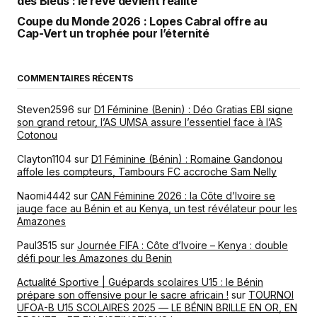
des Bleus : le rêve devient réalité
Coupe du Monde 2026 : Lopes Cabral offre au
Cap-Vert un trophée pour l’éternité
COMMENTAIRES RÉCENTS
Steven2596
sur
D1 Féminine (Benin) : Déo Gratias EBI signe
son grand retour, l’AS UMSA assure l’essentiel face à l’AS
Cotonou
Clayton1104
sur
D1 Féminine (Bénin) : Romaine Gandonou
affole les compteurs, Tambours FC accroche Sam Nelly
Naomi4442
sur
CAN Féminine 2026 : la Côte d’Ivoire se
jauge face au Bénin et au Kenya, un test révélateur pour les
Amazones
Paul3515
sur
Journée FIFA : Côte d’Ivoire – Kenya : double
défi pour les Amazones du Benin
Actualité Sportive | Guépards scolaires U15 : le Bénin
prépare son offensive pour le sacre africain !
sur
TOURNOI
UFOA-B U15 SCOLAIRES 2025 — LE BÉNIN BRILLE EN OR, EN