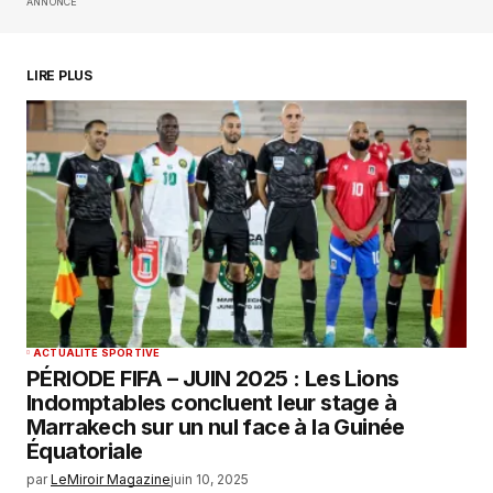
ANNONCE
Your E-mail
*
Enregistrer mon nom, mon e-mail et mon
LIRE PLUS
site dans le navigateur pour mon prochain
commentaire.
SUBMIT COMMENT
ACTUALITÉ SPORTIVE
PÉRIODE FIFA – JUIN 2025 : Les Lions
Indomptables concluent leur stage à
Marrakech sur un nul face à la Guinée
Équatoriale
par
LeMiroir Magazine
juin 10, 2025