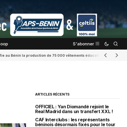
coop
S'abonner
confie au Bénin la production de 75 000 vêtements éducatifs
Romaine Yenid
ARTICLES RÉCENTS
OFFICIEL : Yan Diomandé rejoint le
Real Madrid dans un transfert XXL !
CAF Interclubs : les représentants
béninois désormais fixés pour le tour