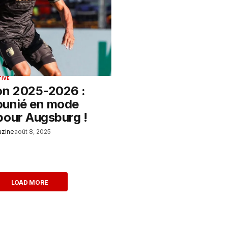
TIVE
on 2025-2026 :
ounié en mode
pour Augsburg !
azine
août 8, 2025
LOAD MORE