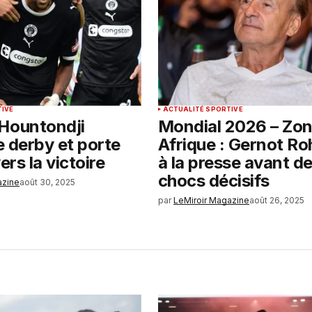
TIVE
ACTUALITÉ SPORTIVE
Hountondji
Mondial 2026 – Zo
le derby et porte
Afrique : Gernot Ro
ers la victoire
à la presse avant d
chocs décisifs
azine
août 30, 2025
par
LeMiroir Magazine
août 26, 2025