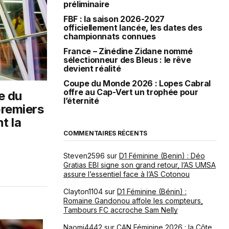
préliminaire
FBF : la saison 2026-2027
officiellement lancée, les dates des
championnats connues
France – Zinédine Zidane nommé
sélectionneur des Bleus : le rêve
devient réalité
Coupe du Monde 2026 : Lopes Cabral
offre au Cap-Vert un trophée pour
e du
l’éternité
premiers
t la
COMMENTAIRES RÉCENTS
Steven2596
sur
D1 Féminine (Benin) : Déo
Gratias EBI signe son grand retour, l’AS UMSA
assure l’essentiel face à l’AS Cotonou
Clayton1104
sur
D1 Féminine (Bénin) :
Romaine Gandonou affole les compteurs,
Tambours FC accroche Sam Nelly
Naomi4442
sur
CAN Féminine 2026 : la Côte