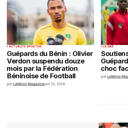
ACTUALITÉ SPORTIVE
LA VAR
Guépards du Bénin : Olivier
Soutiens
Verdon suspendu douze
Guépards
mois par la Fédération
choc fa
Béninoise de Football
par
LeMiroir Ma
par
LeMiroir Magazine
juin 22, 2026