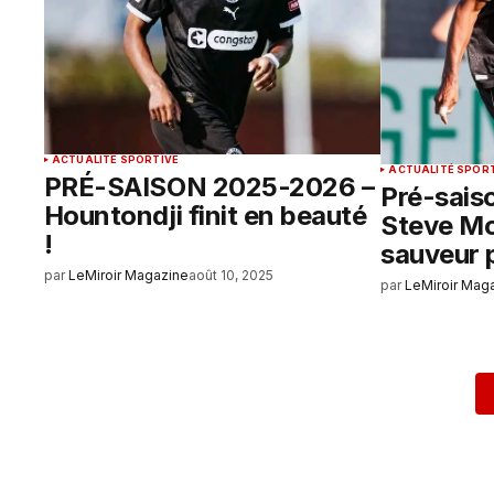
ACTUALITÉ SPORTIVE
ACTUALITÉ SPOR
PRÉ-SAISON 2025-2026 –
Pré-sais
Hountondji finit en beauté
Steve M
!
sauveur 
par
LeMiroir Magazine
août 10, 2025
par
LeMiroir Mag