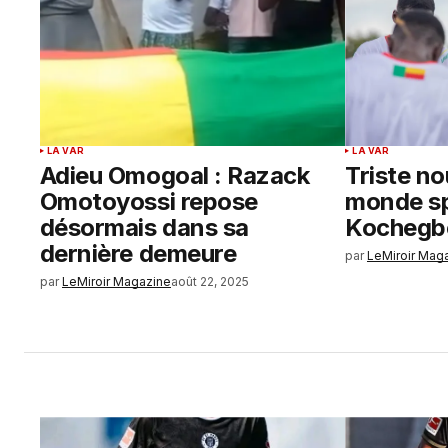
LA VAR
LA VAR
Adieu Omogoal : Razack
Triste no
Omotoyossi repose
monde spo
désormais dans sa
Kochegbe
dernière demeure
par
LeMiroir Mag
par
LeMiroir Magazine
août 22, 2025