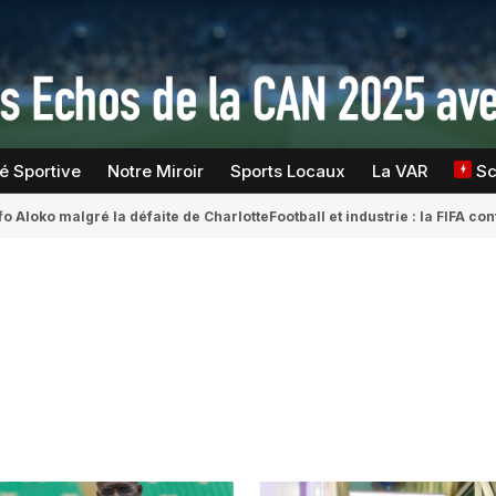
té Sportive
Notre Miroir
Sports Locaux
La VAR
S
fo Aloko malgré la défaite de Charlotte
Football et industrie : la FIFA 