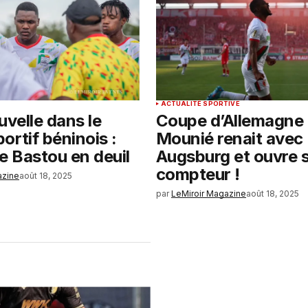
ACTUALITÉ SPORTIVE
uvelle dans le
Coupe d’Allemagne 
rtif béninois :
Mounié renait avec
 Bastou en deuil
Augsburg et ouvre 
compteur !
azine
août 18, 2025
par
LeMiroir Magazine
août 18, 2025