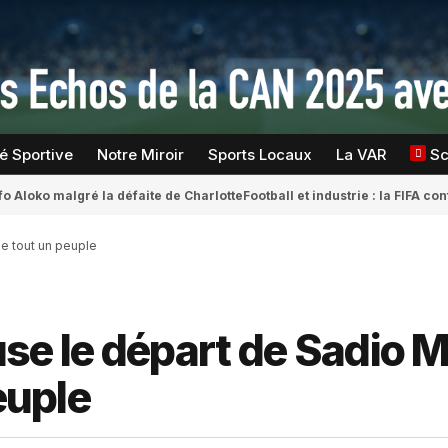
té Sportive
Notre Miroir
Sports Locaux
La VAR
S
fo Aloko malgré la défaite de Charlotte
Football et industrie : la FIFA 
le tout un peuple
se le départ de Sadio 
euple