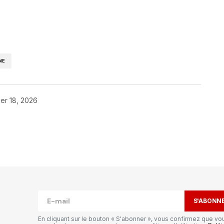
NE
ier 18, 2026
publiée.
Les champs obligatoires sont
S'ABONN
En cliquant sur le bouton « S'abonner », vous confirmez que vo