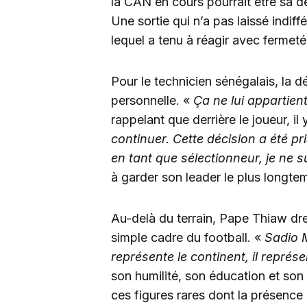
la CAN en cours pourrait être sa de
Une sortie qui n’a pas laissé indiff
lequel a tenu à réagir avec fermet
Pour le technicien sénégalais, la 
personnelle. «
Ça ne lui appartien
rappelant que derrière le joueur, il
continuer. Cette décision a été pr
en tant que sélectionneur, je ne 
à garder son leader le plus longte
Au-delà du terrain, Pape Thiaw dr
simple cadre du football. «
Sadio M
représente le continent, il représ
son humilité, son éducation et son
ces figures rares dont la présence