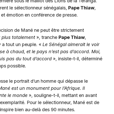
rnière sous le maillot des Lions de la Teranga.
érent le sélectionneur sénégalais,
Pape Thiaw
,
é et émotion en conférence de presse.
décision de Mané ne peut être strictement
t plus totalement
», tranche
Pape Thiaw
,
 y a tout un peuple. «
Le Sénégal aimerait le voir
ise à chaud, et le pays n’est pas d’accord. Moi,
suis pas du tout d’accord
», insiste-t-il, déterminé
mps possible.
esse le portrait d’un homme qui dépasse le
ané est un monument pour l’Afrique. Il
ente le monde
», souligne-t-il, mettant en avant
 exemplarité. Pour le sélectionneur, Mané est de
 inspire bien au-delà des 90 minutes.