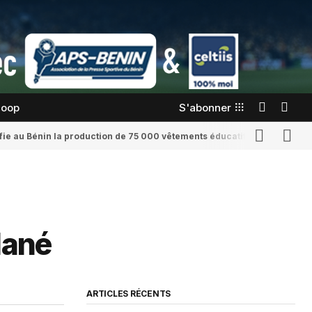
coop
S'abonner
confie au Bénin la production de 75 000 vêtements éducatifs
Romaine Yenid
Mané
ARTICLES RÉCENTS