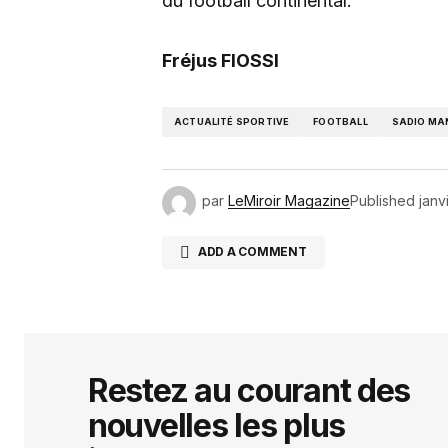
du football continental.
Fréjus FIOSSI
ACTUALITÉ SPORTIVE
FOOTBALL
SADIO MA
par
LeMiroir Magazine
Published
janv
ADD A COMMENT
Votre adresse e-mail ne sera pas 
indiqués avec
*
Restez au courant des
nouvelles les plus
Comment
*