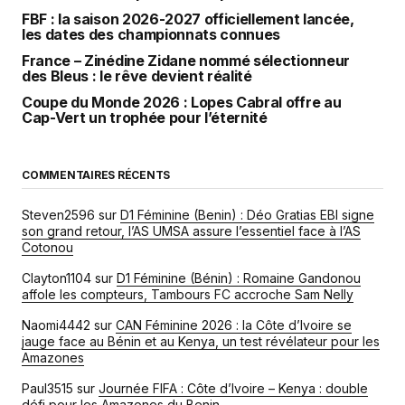
FBF : la saison 2026-2027 officiellement lancée,
les dates des championnats connues
France – Zinédine Zidane nommé sélectionneur
des Bleus : le rêve devient réalité
Coupe du Monde 2026 : Lopes Cabral offre au
Cap-Vert un trophée pour l’éternité
COMMENTAIRES RÉCENTS
Steven2596
sur
D1 Féminine (Benin) : Déo Gratias EBI signe
son grand retour, l’AS UMSA assure l’essentiel face à l’AS
Cotonou
Clayton1104
sur
D1 Féminine (Bénin) : Romaine Gandonou
affole les compteurs, Tambours FC accroche Sam Nelly
Naomi4442
sur
CAN Féminine 2026 : la Côte d’Ivoire se
jauge face au Bénin et au Kenya, un test révélateur pour les
Amazones
Paul3515
sur
Journée FIFA : Côte d’Ivoire – Kenya : double
défi pour les Amazones du Benin