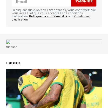
S'ABONNER
Comment
*
En cliquant sur le bouton « S'abonner », vous confirmez que
vous avez lu et que vous acceptez nos conditions
d'utilisation.
Politique de confidentialité
and
Conditions
d'utilisation
Your Name
*
ANNONCE
Your E-mail
*
Enregistrer mon nom, mon e-mail et mon
LIRE PLUS
site dans le navigateur pour mon prochain
commentaire.
SUBMIT COMMENT