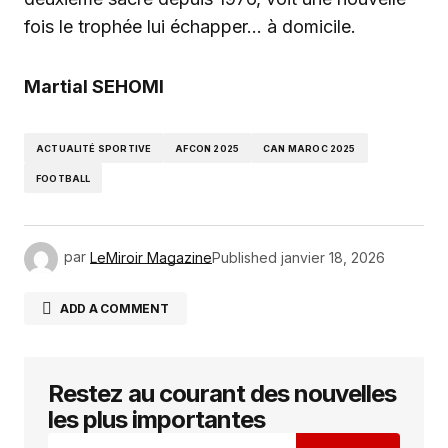
fois le trophée lui échapper… à domicile.
Martial SEHOMI
ACTUALITÉ SPORTIVE
AFCON 2025
CAN MAROC 2025
FOOTBALL
par
LeMiroir Magazine
Published
janvier 18, 2026
ADD A COMMENT
Restez au courant des nouvelles
Votre adresse e-mail ne sera pas publiée.
Les
champs obligatoires sont indiqués avec
*
les plus importantes