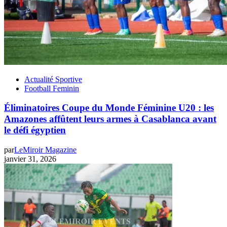
Actualité Sportive
Football Feminin
Éliminatoires Coupe du Monde Féminine U20 : les
Amazones affûtent leurs armes à Casablanca avant
le défi égyptien
par
LeMiroir Magazine
janvier 31, 2026