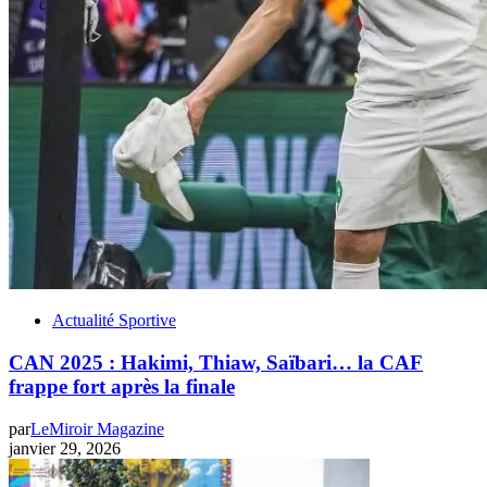
Actualité Sportive
‎CAN 2025 : Hakimi, Thiaw, Saïbari… la CAF
frappe fort après la finale
par
LeMiroir Magazine
janvier 29, 2026