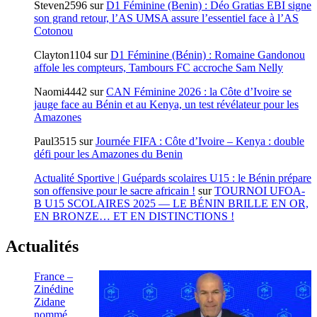
Steven2596
sur
D1 Féminine (Benin) : Déo Gratias EBI signe
son grand retour, l’AS UMSA assure l’essentiel face à l’AS
Cotonou
Clayton1104
sur
D1 Féminine (Bénin) : Romaine Gandonou
affole les compteurs, Tambours FC accroche Sam Nelly
Naomi4442
sur
CAN Féminine 2026 : la Côte d’Ivoire se
jauge face au Bénin et au Kenya, un test révélateur pour les
Amazones
Paul3515
sur
Journée FIFA : Côte d’Ivoire – Kenya : double
défi pour les Amazones du Benin
Actualité Sportive | Guépards scolaires U15 : le Bénin prépare
son offensive pour le sacre africain !
sur
TOURNOI UFOA-
B U15 SCOLAIRES 2025 — LE BÉNIN BRILLE EN OR,
EN BRONZE… ET EN DISTINCTIONS !
Actualités
France –
Zinédine
Zidane
nommé