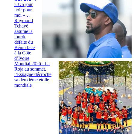
« Un jour
noir pour
moi »…
Raymond
Tchayé
assume la
lourde
défaite du
Bénin face
à la Côte
d’Ivoire
Mondial 2026 : La
Roja au sommet,
l’Espagne décroche
sa deuxième étoile
mondiale