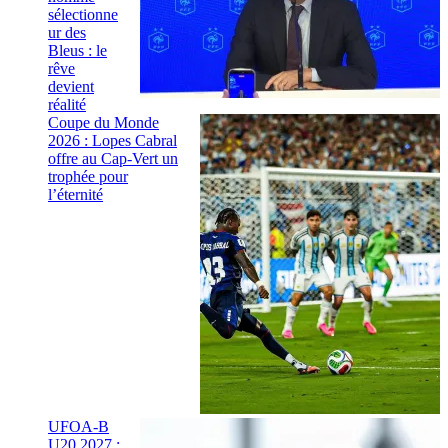
sélectionne
ur des
Bleus : le
rêve
devient
réalité
Coupe du Monde
2026 : Lopes Cabral
offre au Cap-Vert un
trophée pour
l’éternité
UFOA-B
U20 2027 :