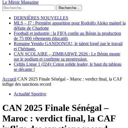
Le Miroir Magazine
Recherche...
DERNIÈRES NOUVELLES
MLS – J7 : Première apparition pour Rodolfo Aloko malgré la
défaite de Charlotte
Football et industrie : la FIFA confie au Bénin la production
de 75 000 vêtements éducatifs
Romaine Yenido GANDONOU, le talent forgé par le travail
et l’héritage.
CAN SCOLAIRE – ZIMBABWE 2026 : Le Bénin monte
sur le podium et confirme sa progression
Celtiis Ligue 1 (J24): Coton solide leader, le haut du tableau
se décante !
Accueil
CAN 2025 Finale Sénégal – Maroc : verdict final, la CAF
inflige des sanctions record
Actualité Sportive
CAN 2025 Finale Sénégal –
Maroc : verdict final, la CAF