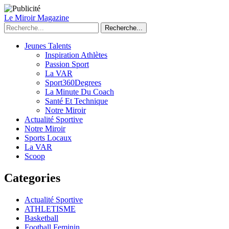
Le Miroir Magazine
Recherche...
Jeunes Talents
Inspiration Athlètes
Passion Sport
La VAR
Sport360Degrees
La Minute Du Coach
Santé Et Technique
Notre Miroir
Actualité Sportive
Notre Miroir
Sports Locaux
La VAR
Scoop
Categories
Actualité Sportive
ATHLETISME
Basketball
Football Feminin