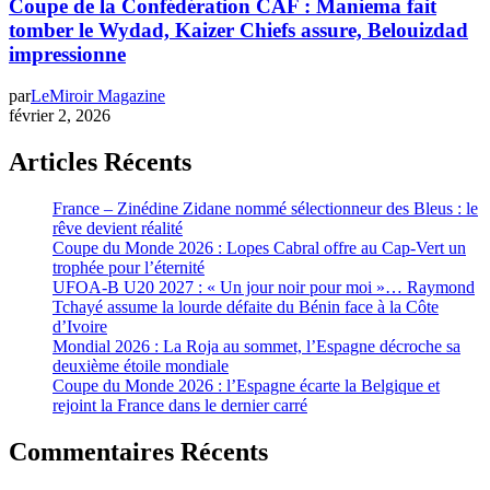
Coupe de la Confédération CAF : Maniema fait
tomber le Wydad, Kaizer Chiefs assure, Belouizdad
impressionne
par
LeMiroir Magazine
février 2, 2026
Articles Récents
France – Zinédine Zidane nommé sélectionneur des Bleus : le
rêve devient réalité
Coupe du Monde 2026 : Lopes Cabral offre au Cap-Vert un
trophée pour l’éternité
UFOA-B U20 2027 : « Un jour noir pour moi »… Raymond
Tchayé assume la lourde défaite du Bénin face à la Côte
d’Ivoire
Mondial 2026 : La Roja au sommet, l’Espagne décroche sa
deuxième étoile mondiale
Coupe du Monde 2026 : l’Espagne écarte la Belgique et
rejoint la France dans le dernier carré
Commentaires Récents