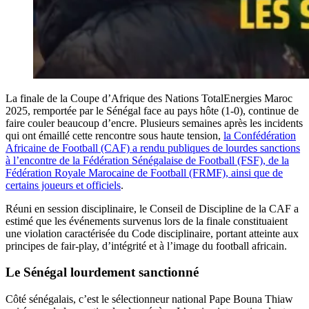
La finale de la Coupe d’Afrique des Nations TotalEnergies Maroc
2025, remportée par le Sénégal face au pays hôte (1-0), continue de
faire couler beaucoup d’encre. Plusieurs semaines après les incidents
qui ont émaillé cette rencontre sous haute tension,
la Confédération
Africaine de Football (CAF) a rendu publiques de lourdes sanctions
à l’encontre de la Fédération Sénégalaise de Football (FSF), de la
Fédération Royale Marocaine de Football (FRMF), ainsi que de
certains joueurs et officiels
.
Réuni en session disciplinaire, le Conseil de Discipline de la CAF a
estimé que les événements survenus lors de la finale constituaient
une violation caractérisée du Code disciplinaire, portant atteinte aux
principes de fair-play, d’intégrité et à l’image du football africain.
Le Sénégal lourdement sanctionné
Côté sénégalais, c’est le sélectionneur national Pape Bouna Thiaw