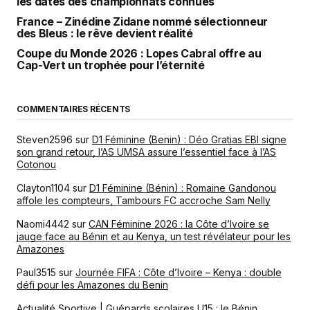
les dates des championnats connues
France – Zinédine Zidane nommé sélectionneur
des Bleus : le rêve devient réalité
Coupe du Monde 2026 : Lopes Cabral offre au
Cap-Vert un trophée pour l’éternité
COMMENTAIRES RÉCENTS
Steven2596
sur
D1 Féminine (Benin) : Déo Gratias EBI signe
son grand retour, l’AS UMSA assure l’essentiel face à l’AS
Cotonou
Clayton1104
sur
D1 Féminine (Bénin) : Romaine Gandonou
affole les compteurs, Tambours FC accroche Sam Nelly
Naomi4442
sur
CAN Féminine 2026 : la Côte d’Ivoire se
jauge face au Bénin et au Kenya, un test révélateur pour les
Amazones
Paul3515
sur
Journée FIFA : Côte d’Ivoire – Kenya : double
défi pour les Amazones du Benin
Actualité Sportive | Guépards scolaires U15 : le Bénin