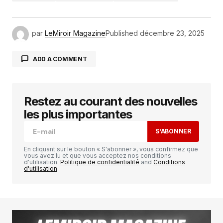
par
LeMiroir Magazine
Published
décembre 23, 2025
ADD A COMMENT
Restez au courant des nouvelles
Votre adresse e-mail ne sera pas publiée.
Les
champs obligatoires sont indiqués avec
*
les plus importantes
S'ABONNER
Comment
*
En cliquant sur le bouton « S'abonner », vous confirmez que
vous avez lu et que vous acceptez nos conditions
d'utilisation.
Politique de confidentialité
and
Conditions
d'utilisation
Your Name
*