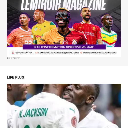
Your E-mail
*
Enregistrer mon nom, mon e-mail et mon
site dans le navigateur pour mon prochain
commentaire.
SUBMIT COMMENT
ANNONCE
LIRE PLUS