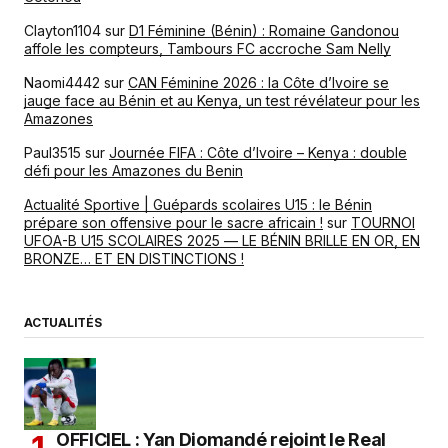
Clayton1104
sur
D1 Féminine (Bénin) : Romaine Gandonou
affole les compteurs, Tambours FC accroche Sam Nelly
Naomi4442
sur
CAN Féminine 2026 : la Côte d’Ivoire se
jauge face au Bénin et au Kenya, un test révélateur pour les
Amazones
Paul3515
sur
Journée FIFA : Côte d’Ivoire – Kenya : double
défi pour les Amazones du Benin
Actualité Sportive | Guépards scolaires U15 : le Bénin
prépare son offensive pour le sacre africain !
sur
TOURNOI
UFOA-B U15 SCOLAIRES 2025 — LE BÉNIN BRILLE EN OR, EN
BRONZE… ET EN DISTINCTIONS !
ACTUALITÉS
OFFICIEL : Yan Diomandé rejoint le Real