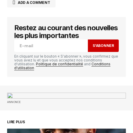
ADD A COMMENT
Restez au courant des nouvelles
Votre adresse e-mail ne sera pas publiée.
Les
champs obligatoires sont indiqués avec
*
les plus importantes
S'ABONNER
Comment
*
En cliquant sur le bouton « S'abonner », vous confirmez que
vous avez lu et que vous acceptez nos conditions
d'utilisation.
Politique de confidentialité
and
Conditions
d'utilisation
Your Name
*
ANNONCE
Your E-mail
*
Enregistrer mon nom, mon e-mail et mon
LIRE PLUS
site dans le navigateur pour mon prochain
commentaire.