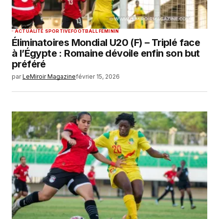
ACTUALITÉ SPORTIVE
FOOTBALL FEMININ
Éliminatoires Mondial U20 (F) – Triplé face
à l’Égypte : Romaine dévoile enfin son but
préféré
par
LeMiroir Magazine
février 15, 2026