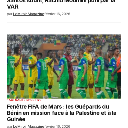
Santos sourit, Rachid Moumini puni par la
VAR
par
LeMiroir Magazine
février 16, 2026
ACTUALITÉ SPORTIVE
Fenêtre FIFA de Mars : les Guépards du
Bénin en mission face à la Palestine et à la
Guinée
par
LeMiroir Magazine
février 16, 2026