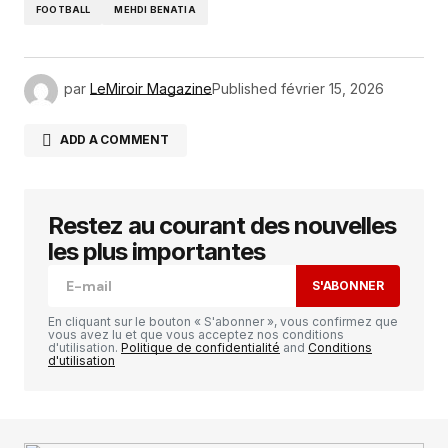
FOOTBALL
MEHDI BENATIA
par
LeMiroir Magazine
Published
février 15, 2026
ADD A COMMENT
Restez au courant des nouvelles
Votre adresse e-mail ne sera pas publiée.
Les
champs obligatoires sont indiqués avec
*
les plus importantes
S'ABONNER
Comment
*
En cliquant sur le bouton « S'abonner », vous confirmez que
vous avez lu et que vous acceptez nos conditions
d'utilisation.
Politique de confidentialité
and
Conditions
d'utilisation
Your Name
*