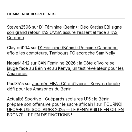
COMMENTAIRES RÉCENTS
Steven2596
sur
D1 Féminine (Benin) : Déo Gratias EBI signe
son grand retour, l’AS UMSA assure l’essentiel face à l’AS
Cotonou
Clayton1104
sur
D1 Féminine (Bénin) : Romaine Gandonou
affole les compteurs, Tambours FC accroche Sam Nelly
Naomi4442
sur
CAN Féminine 2026 : la Côte d’Ivoire se
jauge face au Bénin et au Kenya, un test révélateur pour les
Amazones
Paul3515
sur
Journée FIFA : Côte d’Ivoire – Kenya : double
défi pour les Amazones du Benin
Actualité Sportive | Guépards scolaires U15 : le Bénin
prépare son offensive pour le sacre africain !
sur
TOURNOI
UFOA-B U15 SCOLAIRES 2025 — LE BÉNIN BRILLE EN OR, EN
BRONZE… ET EN DISTINCTIONS !