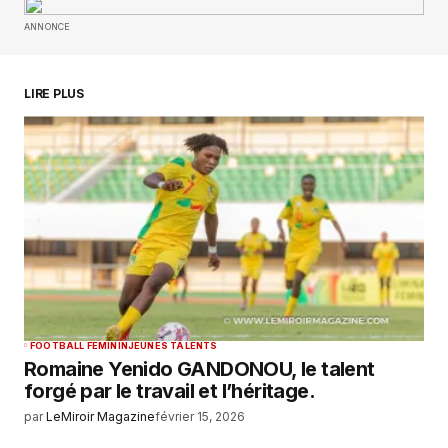
ANNONCE
Your E-mail
*
Enregistrer mon nom, mon e-mail et mon
LIRE PLUS
site dans le navigateur pour mon prochain
commentaire.
SUBMIT COMMENT
FOOTBALL FEMININ
JEUNES TALENTS
Romaine Yenido GANDONOU, le talent
forgé par le travail et l’héritage.
par
LeMiroir Magazine
février 15, 2026