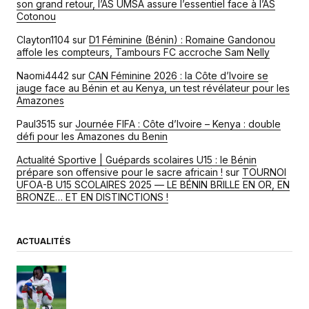
son grand retour, l’AS UMSA assure l’essentiel face à l’AS
Cotonou
Clayton1104
sur
D1 Féminine (Bénin) : Romaine Gandonou
affole les compteurs, Tambours FC accroche Sam Nelly
Naomi4442
sur
CAN Féminine 2026 : la Côte d’Ivoire se
jauge face au Bénin et au Kenya, un test révélateur pour les
Amazones
Paul3515
sur
Journée FIFA : Côte d’Ivoire – Kenya : double
défi pour les Amazones du Benin
Actualité Sportive | Guépards scolaires U15 : le Bénin
prépare son offensive pour le sacre africain !
sur
TOURNOI
UFOA-B U15 SCOLAIRES 2025 — LE BÉNIN BRILLE EN OR, EN
BRONZE… ET EN DISTINCTIONS !
ACTUALITÉS