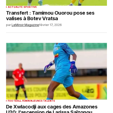
ACTUALITÉ SPORTIVE
Transfert : Tamimou Ouorou pose ses
valises à Botev Vratsa
par
LeMiroir Magazine
février 17, 2026
FOOTBALL FEMININ
JEUNES TALENTS
De Xwlacodji aux cages des Amazones
U20: l’ascension de Larissa Saïzonou