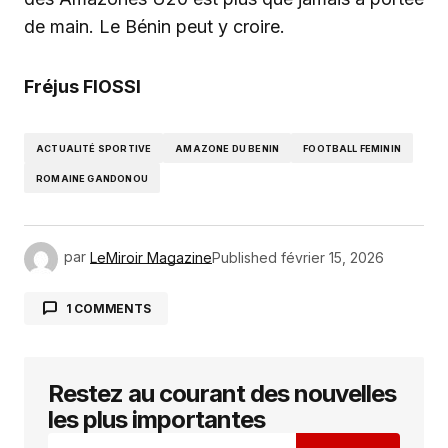
de main. Le Bénin peut y croire.
Fréjus FIOSSI
ACTUALITÉ SPORTIVE
AMAZONE DU BENIN
FOOTBALL FEMININ
ROMAINE GANDONOU
par
LeMiroir Magazine
Published
février 15, 2026
1 COMMENTS
Jean4852
février 16, 2026 à 8:46 am
Refer friends, collect commissions—sign up
Restez au courant des nouvelles
now!
les plus importantes
RÉPONDRE