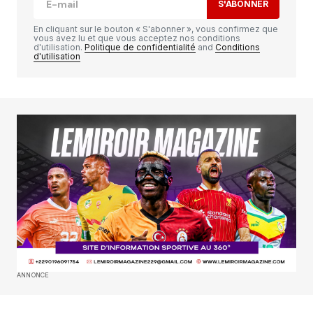
S'ABONNER
En cliquant sur le bouton « S'abonner », vous confirmez que
vous avez lu et que vous acceptez nos conditions
d'utilisation.
Politique de confidentialité
and
Conditions
d'utilisation
Votre adresse e-mail ne sera pas publiée.
Les
champs obligatoires sont indiqués avec
*
Comment
*
Your Name
*
Your E-mail
*
ANNONCE
Enregistrer mon nom, mon e-mail et mon
site dans le navigateur pour mon prochain