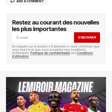
ADD A COMMENT
Restez au courant des nouvelles
Votre adresse e-mail ne sera pas publiée.
Les
champs obligatoires sont indiqués avec
*
les plus importantes
S'ABONNER
Comment
*
En cliquant sur le bouton « S'abonner », vous confirmez que
vous avez lu et que vous acceptez nos conditions
d'utilisation.
Politique de confidentialité
and
Conditions
d'utilisation
Your Name
*
Your E-mail
*
Enregistrer mon nom, mon e-mail et mon
site dans le navigateur pour mon prochain
commentaire.