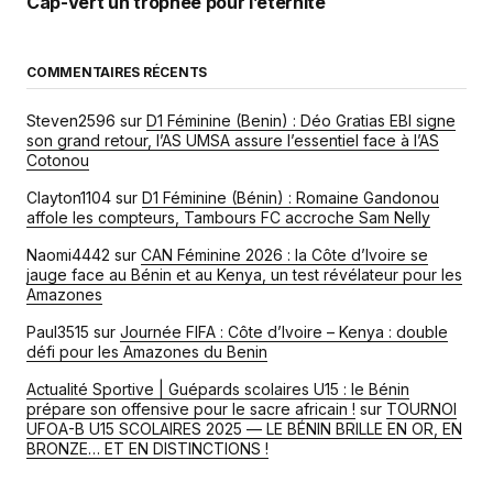
Cap-Vert un trophée pour l’éternité
COMMENTAIRES RÉCENTS
Steven2596
sur
D1 Féminine (Benin) : Déo Gratias EBI signe
son grand retour, l’AS UMSA assure l’essentiel face à l’AS
Cotonou
Clayton1104
sur
D1 Féminine (Bénin) : Romaine Gandonou
affole les compteurs, Tambours FC accroche Sam Nelly
Naomi4442
sur
CAN Féminine 2026 : la Côte d’Ivoire se
jauge face au Bénin et au Kenya, un test révélateur pour les
Amazones
Paul3515
sur
Journée FIFA : Côte d’Ivoire – Kenya : double
défi pour les Amazones du Benin
Actualité Sportive | Guépards scolaires U15 : le Bénin
prépare son offensive pour le sacre africain !
sur
TOURNOI
UFOA-B U15 SCOLAIRES 2025 — LE BÉNIN BRILLE EN OR, EN
BRONZE… ET EN DISTINCTIONS !