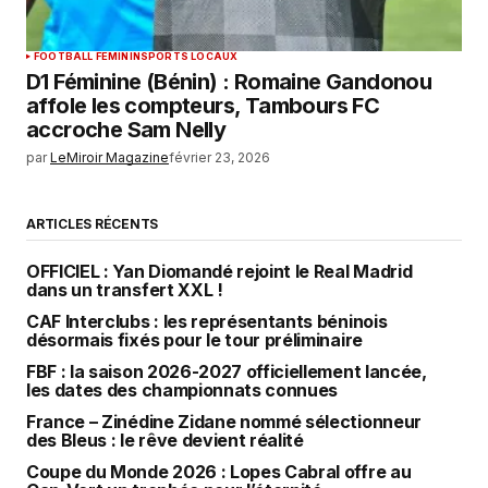
FOOTBALL FEMININ
SPORTS LOCAUX
D1 Féminine (Bénin) : Romaine Gandonou
affole les compteurs, Tambours FC
accroche Sam Nelly
par
LeMiroir Magazine
février 23, 2026
ARTICLES RÉCENTS
OFFICIEL : Yan Diomandé rejoint le Real Madrid
dans un transfert XXL !
CAF Interclubs : les représentants béninois
désormais fixés pour le tour préliminaire
FBF : la saison 2026-2027 officiellement lancée,
les dates des championnats connues
France – Zinédine Zidane nommé sélectionneur
des Bleus : le rêve devient réalité
Coupe du Monde 2026 : Lopes Cabral offre au