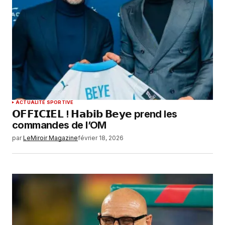
ACTUALITÉ SPORTIVE
𝗢𝗙𝗙𝗜𝗖𝗜𝗘𝗟 ! 𝗛𝗮𝗯𝗶𝗯 𝗕𝗲𝘆𝗲 prend les
commandes de l’OM
par
LeMiroir Magazine
février 18, 2026