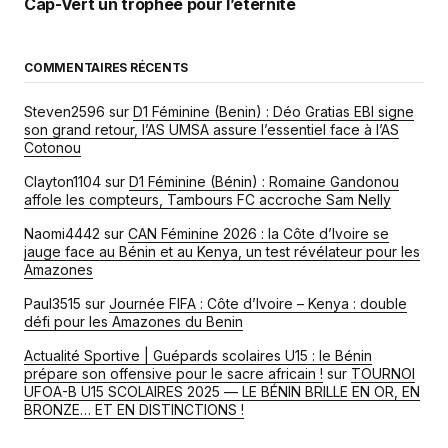
Cap-Vert un trophée pour l’éternité
COMMENTAIRES RÉCENTS
Steven2596
sur
D1 Féminine (Benin) : Déo Gratias EBI signe
son grand retour, l’AS UMSA assure l’essentiel face à l’AS
Cotonou
Clayton1104
sur
D1 Féminine (Bénin) : Romaine Gandonou
affole les compteurs, Tambours FC accroche Sam Nelly
Naomi4442
sur
CAN Féminine 2026 : la Côte d’Ivoire se
jauge face au Bénin et au Kenya, un test révélateur pour les
Amazones
Paul3515
sur
Journée FIFA : Côte d’Ivoire – Kenya : double
défi pour les Amazones du Benin
Actualité Sportive | Guépards scolaires U15 : le Bénin
prépare son offensive pour le sacre africain !
sur
TOURNOI
UFOA-B U15 SCOLAIRES 2025 — LE BÉNIN BRILLE EN OR, EN
BRONZE… ET EN DISTINCTIONS !