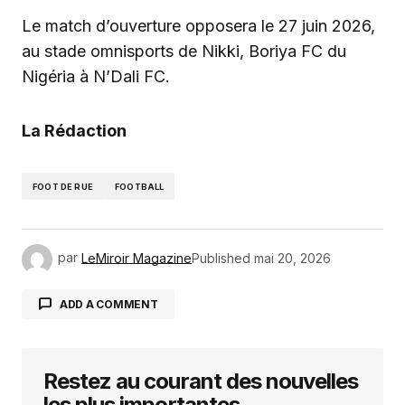
Le match d’ouverture opposera le 27 juin 2026,
au stade omnisports de Nikki, Boriya FC du
Nigéria à N’Dali FC.
La Rédaction
FOOT DE RUE
FOOTBALL
par
LeMiroir Magazine
Published
mai 20, 2026
ADD A COMMENT
Restez au courant des nouvelles
Votre adresse e-mail ne sera pas publiée.
Les
champs obligatoires sont indiqués avec
*
les plus importantes