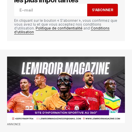
S'ABONNER
Comment
*
En cliquant sur le bouton « S'abonner », vous confirmez que
vous avez lu et que vous acceptez nos conditions
d'utilisation.
Politique de confidentialité
and
Conditions
d'utilisation
Your Name
*
Your E-mail
*
Enregistrer mon nom, mon e-mail et mon
site dans le navigateur pour mon prochain
commentaire.
SUBMIT COMMENT
ANNONCE