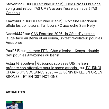
Steven2596
sur
D1 Féminine (Benin) : Déo Gratias EBI signe
son grand retour, l’AS UMSA assure l’essentiel face à l’AS
Cotonou
Clayton1104
sur
D1 Féminine (Bénin) : Romaine Gandonou
affole les compteurs, Tambours FC accroche Sam Nelly
Naomi4442
sur
CAN Féminine 2026 : la Côte d’Ivoire se
jauge face au Bénin et au Kenya, un test révélateur pour les
Amazones
Paul3515
sur
Journée FIFA : Côte d’Ivoire – Kenya : double
défi pour les Amazones du Benin
Actualité Sportive | Guépards scolaires U15 : le Bénin
prépare son offensive pour le sacre africain !
sur
TOURNOI
UFOA-B U15 SCOLAIRES 2025 — LE BÉNIN BRILLE EN OR, EN
BRONZE… ET EN DISTINCTIONS !
ACTUALITÉS