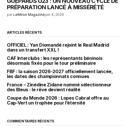
GUÉPARDS U23 : UN NOUVEAU CYCLE DE
PRÉPARATION LANCÉ À MISSÉRÉTÉ
par
LeMiroir Magazine
juin 4, 2026
ARTICLES RÉCENTS
OFFICIEL : Yan Diomandé rejoint le Real Madrid
dans un transfert XXL !
CAF Interclubs : les représentants béninois
désormais fixés pour le tour préliminaire
FBF : la saison 2026-2027 officiellement lancée,
les dates des championnats connues
France – Zinédine Zidane nommé sélectionneur
des Bleus : le rêve devient réalité
Coupe du Monde 2026 : Lopes Cabral offre au
Cap-Vert un trophée pour l’éternité
COMMENTAIRES RÉCENTS