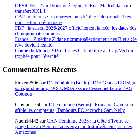
OFFICIEL : Yan Diomandé rejoint le Real Madrid dans un
transfert XXL !
CAF Interclubs : les représentants béninois désormais fixés
pour le tour préliminaire
FBF : la saison 2026-2027 officiellement lancée, les dates des
championnats connues
France – Zinédine Zidane nommé sélectionneur des Bleus : le
rêve devient réalité
Coupe du Monde 2026 : Lopes Cabral offre au Cap-Vert un
trophée pour l’éternité
Commentaires Récents
Steven2596
sur
D1 Féminine (Benin) : Déo Gratias EBI signe
son grand retour, l’AS UMSA assure l’essentiel face à l’AS
Cotonou
Clayton1104
sur
D1 Féminine (Bénin) : Romaine Gandonou
affole les compteurs, Tambours FC accroche Sam Nelly
Naomi4442
sur
CAN Féminine 2026 : la Côte d’Ivoire se
jauge face au Bénin et au Kenya, un test révélateur pour les
Amazones