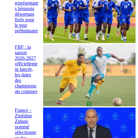
représentant
s béninois
désormais
fixés pour
le tour
préliminaire
FBF : la
saison
2026-2027
officielleme
nt lancée,
les dates
des
championn
ats connues
France –
Zinédine
Zidane
nommé
sélectionne
ur des