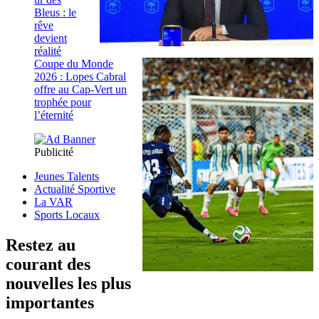
Bleus : le
rêve
devient
réalité
Coupe du Monde
2026 : Lopes Cabral
offre au Cap-Vert un
trophée pour
l’éternité
Publicité
Jeunes Talents
Actualité Sportive
La VAR
Sports Locaux
Restez au
courant des
nouvelles les plus
importantes