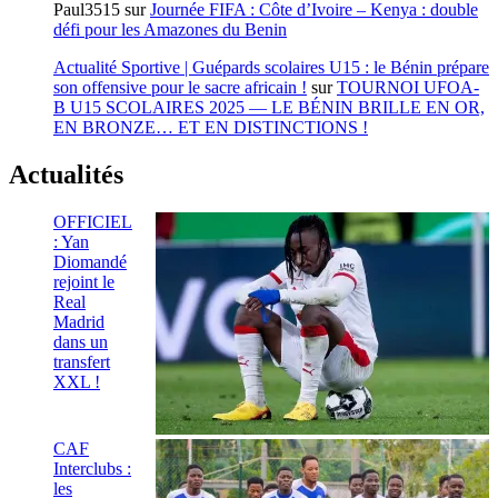
Paul3515
sur
Journée FIFA : Côte d’Ivoire – Kenya : double
défi pour les Amazones du Benin
Actualité Sportive | Guépards scolaires U15 : le Bénin prépare
son offensive pour le sacre africain !
sur
TOURNOI UFOA-
B U15 SCOLAIRES 2025 — LE BÉNIN BRILLE EN OR,
EN BRONZE… ET EN DISTINCTIONS !
Actualités
OFFICIEL
: Yan
Diomandé
rejoint le
Real
Madrid
dans un
transfert
XXL !
CAF
Interclubs :
les