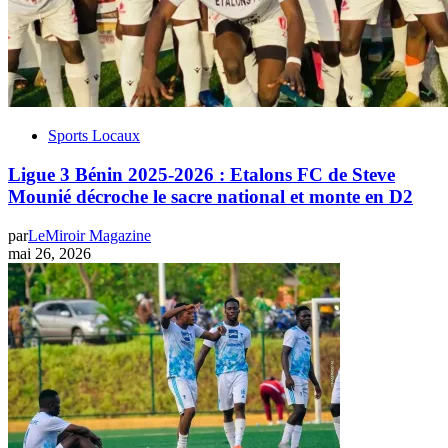
Sports Locaux
Ligue 3 Bénin 2025-2026 : Etalons FC de Steve
Mounié décroche le sacre national et monte en D2
par
LeMiroir Magazine
mai 26, 2026