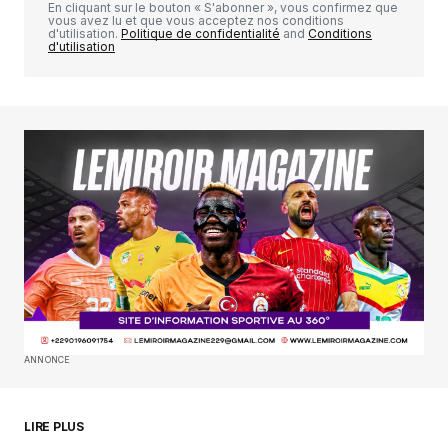
En cliquant sur le bouton « S'abonner », vous confirmez que
vous avez lu et que vous acceptez nos conditions
d'utilisation.
Politique de confidentialité
and
Conditions
d'utilisation
Your Name
*
Your E-mail
*
Enregistrer mon nom, mon e-mail et mon
site dans le navigateur pour mon prochain
commentaire.
SUBMIT COMMENT
ANNONCE
LIRE PLUS