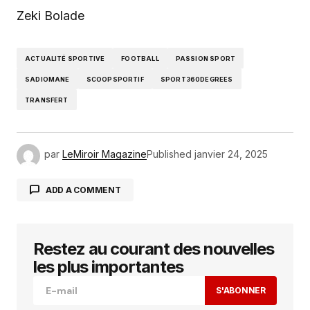
Zeki Bolade
ACTUALITÉ SPORTIVE
FOOTBALL
PASSION SPORT
SADIOMANE
SCOOPSPORTIF
SPORT360DEGREES
TRANSFERT
par
LeMiroir Magazine
Published
janvier 24, 2025
ADD A COMMENT
Restez au courant des nouvelles
Votre adresse e-mail ne sera pas publiée.
Les
champs obligatoires sont indiqués avec
*
les plus importantes
S'ABONNER
Comment
*