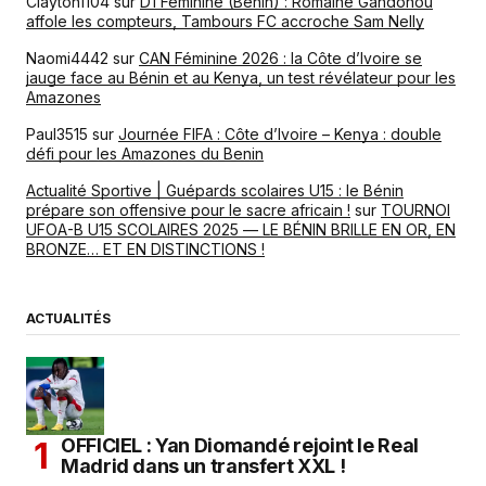
Clayton1104
sur
D1 Féminine (Bénin) : Romaine Gandonou
affole les compteurs, Tambours FC accroche Sam Nelly
Naomi4442
sur
CAN Féminine 2026 : la Côte d’Ivoire se
jauge face au Bénin et au Kenya, un test révélateur pour les
Amazones
Paul3515
sur
Journée FIFA : Côte d’Ivoire – Kenya : double
défi pour les Amazones du Benin
Actualité Sportive | Guépards scolaires U15 : le Bénin
prépare son offensive pour le sacre africain !
sur
TOURNOI
UFOA-B U15 SCOLAIRES 2025 — LE BÉNIN BRILLE EN OR, EN
BRONZE… ET EN DISTINCTIONS !
ACTUALITÉS
OFFICIEL : Yan Diomandé rejoint le Real
Madrid dans un transfert XXL !