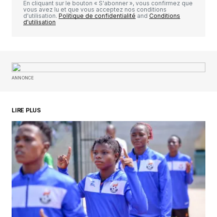
En cliquant sur le bouton « S'abonner », vous confirmez que
vous avez lu et que vous acceptez nos conditions
d'utilisation.
Politique de confidentialité
and
Conditions
d'utilisation
Your Name
*
ANNONCE
Your E-mail
*
Enregistrer mon nom, mon e-mail et mon
LIRE PLUS
site dans le navigateur pour mon prochain
commentaire.
SUBMIT COMMENT