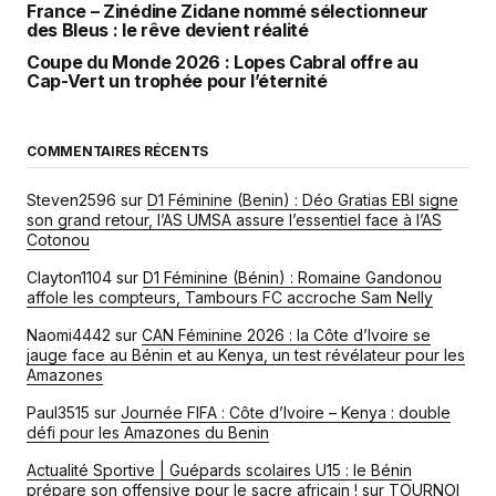
France – Zinédine Zidane nommé sélectionneur
des Bleus : le rêve devient réalité
Coupe du Monde 2026 : Lopes Cabral offre au
Cap-Vert un trophée pour l’éternité
COMMENTAIRES RÉCENTS
Steven2596
sur
D1 Féminine (Benin) : Déo Gratias EBI signe
son grand retour, l’AS UMSA assure l’essentiel face à l’AS
Cotonou
Clayton1104
sur
D1 Féminine (Bénin) : Romaine Gandonou
affole les compteurs, Tambours FC accroche Sam Nelly
Naomi4442
sur
CAN Féminine 2026 : la Côte d’Ivoire se
jauge face au Bénin et au Kenya, un test révélateur pour les
Amazones
Paul3515
sur
Journée FIFA : Côte d’Ivoire – Kenya : double
défi pour les Amazones du Benin
Actualité Sportive | Guépards scolaires U15 : le Bénin
prépare son offensive pour le sacre africain !
sur
TOURNOI