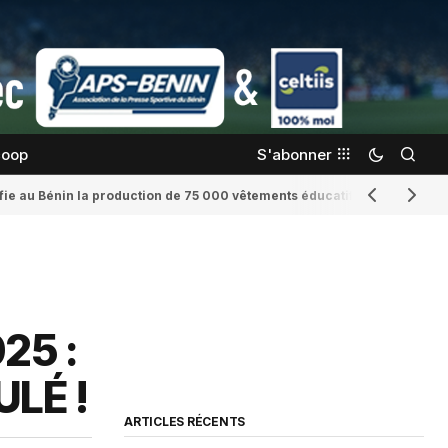
coop
S'abonner
confie au Bénin la production de 75 000 vêtements éducatifs
Romaine Yenid
25 :
LÉ !
ARTICLES RÉCENTS