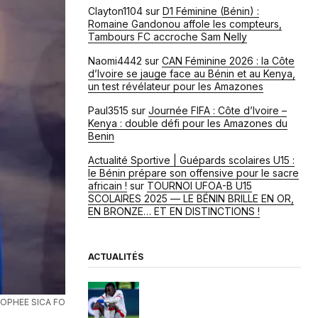
Clayton1104
sur
D1 Féminine (Bénin) :
Romaine Gandonou affole les compteurs,
Tambours FC accroche Sam Nelly
Naomi4442
sur
CAN Féminine 2026 : la Côte
d’Ivoire se jauge face au Bénin et au Kenya,
un test révélateur pour les Amazones
Paul3515
sur
Journée FIFA : Côte d’Ivoire –
Kenya : double défi pour les Amazones du
Benin
Actualité Sportive | Guépards scolaires U15 :
le Bénin prépare son offensive pour le sacre
africain !
sur
TOURNOI UFOA-B U15
SCOLAIRES 2025 — LE BÉNIN BRILLE EN OR,
EN BRONZE… ET EN DISTINCTIONS !
ACTUALITÉS
OPHEE SICA FO