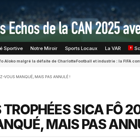
té Sportive
Notre Miroir
Sports Locaux
La VAR
S
fo Aloko malgré la défaite de Charlotte
Football et industrie : la FIFA 
EZ-VOUS MANQUÉ, MAIS PAS ANNULÉ !
 TROPHÉES SICA FÔ 20
NQUÉ, MAIS PAS ANNU