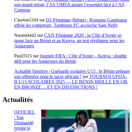
son grand retour, l’AS UMSA assure l’essentiel face à l’AS
Cotonou
Clayton1104
sur
D1 Féminine (Bénin) : Romaine Gandonou
affole les compteurs, Tambours FC accroche Sam Nelly
Naomi4442
sur
CAN Féminine 2026 : la Côte d’Ivoire se
jauge face au Bénin et au Kenya, un test révélateur pour les
Amazones
Paul3515
sur
Journée FIFA : Côte d’Ivoire – Kenya : double
défi pour les Amazones du Benin
Actualité Sportive | Guépards scolaires U15 : le Bénin prépare
son offensive pour le sacre africain !
sur
TOURNOI UFOA-
B U15 SCOLAIRES 2025 — LE BÉNIN BRILLE EN OR,
EN BRONZE… ET EN DISTINCTIONS !
Actualités
OFFICIEL
: Yan
Diomandé
rejoint le