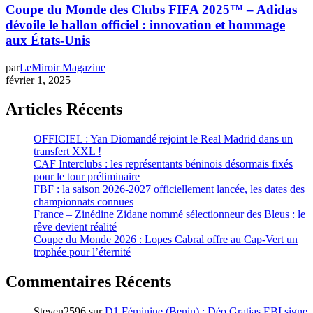
Coupe du Monde des Clubs FIFA 2025™ – Adidas
dévoile le ballon officiel : innovation et hommage
aux États-Unis
par
LeMiroir Magazine
février 1, 2025
Articles Récents
OFFICIEL : Yan Diomandé rejoint le Real Madrid dans un
transfert XXL !
CAF Interclubs : les représentants béninois désormais fixés
pour le tour préliminaire
FBF : la saison 2026-2027 officiellement lancée, les dates des
championnats connues
France – Zinédine Zidane nommé sélectionneur des Bleus : le
rêve devient réalité
Coupe du Monde 2026 : Lopes Cabral offre au Cap-Vert un
trophée pour l’éternité
Commentaires Récents
Steven2596
sur
D1 Féminine (Benin) : Déo Gratias EBI signe