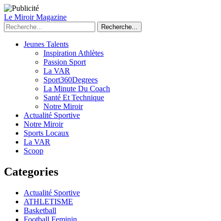
Le Miroir Magazine
Recherche...
Jeunes Talents
Inspiration Athlètes
Passion Sport
La VAR
Sport360Degrees
La Minute Du Coach
Santé Et Technique
Notre Miroir
Actualité Sportive
Notre Miroir
Sports Locaux
La VAR
Scoop
Categories
Actualité Sportive
ATHLETISME
Basketball
Football Feminin