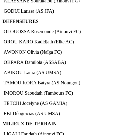
ALASSANE Sourakatou (Ainonvi FC)
GODUI Larissa (AS JFA)
DÉFENSEURES
OLOUOSSA Rosemonde (Ainonvi FC)
OROU KARO Kadidjath (Elite AC)
AWONON Olivia (Naïga FC)
OKPARA Damilola (ASSABA)
ABIKOU Laura (AS UMSA)
TAMOU KORA Batyra (AS Noungon)
IMOROU Saoudath (Tambours FC)
TETCHI Jocelyne (AS GAMIA)
EBI Déogracias (AS UMSA)
MILIEUX DE TERRAIN
LIGALI Faridath (Ainonvi FC)