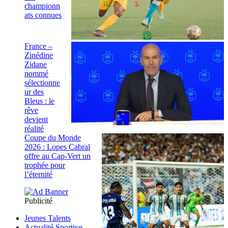
championn
ats connues
France –
Zinédine
Zidane
nommé
sélectionne
ur des
Bleus : le
rêve
devient
réalité
Coupe du Monde
2026 : Lopes Cabral
offre au Cap-Vert un
trophée pour
l’éternité
Publicité
Jeunes Talents
Actualité Sportive