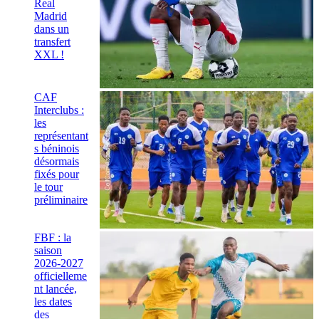
Real
Madrid
dans un
transfert
XXL !
CAF
Interclubs :
les
représentant
s béninois
désormais
fixés pour
le tour
préliminaire
FBF : la
saison
2026-2027
officielleme
nt lancée,
les dates
des