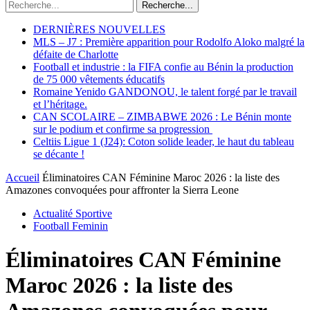
Recherche...
DERNIÈRES NOUVELLES
MLS – J7 : Première apparition pour Rodolfo Aloko malgré la
défaite de Charlotte
Football et industrie : la FIFA confie au Bénin la production
de 75 000 vêtements éducatifs
Romaine Yenido GANDONOU, le talent forgé par le travail
et l’héritage.
CAN SCOLAIRE – ZIMBABWE 2026 : Le Bénin monte
sur le podium et confirme sa progression
Celtiis Ligue 1 (J24): Coton solide leader, le haut du tableau
se décante !
Accueil
Éliminatoires CAN Féminine Maroc 2026 : la liste des
Amazones convoquées pour affronter la Sierra Leone
Actualité Sportive
Football Feminin
Éliminatoires CAN Féminine
Maroc 2026 : la liste des