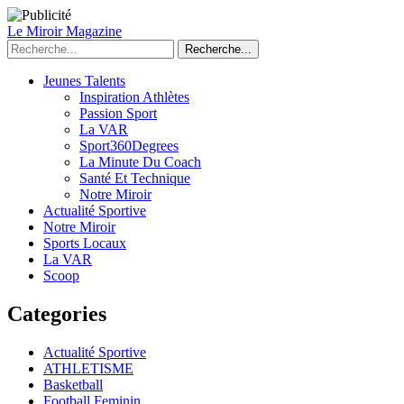
Le Miroir Magazine
Recherche...
Jeunes Talents
Inspiration Athlètes
Passion Sport
La VAR
Sport360Degrees
La Minute Du Coach
Santé Et Technique
Notre Miroir
Actualité Sportive
Notre Miroir
Sports Locaux
La VAR
Scoop
Categories
Actualité Sportive
ATHLETISME
Basketball
Football Feminin