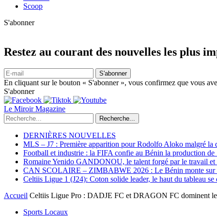
Scoop
S'abonner
Restez au courant des nouvelles les plus i
S'abonner
En cliquant sur le bouton « S'abonner », vous confirmez que vous avez
S'abonner
Le Miroir Magazine
Recherche...
DERNIÈRES NOUVELLES
MLS – J7 : Première apparition pour Rodolfo Aloko malgré la d
Football et industrie : la FIFA confie au Bénin la production d
Romaine Yenido GANDONOU, le talent forgé par le travail et l
CAN SCOLAIRE – ZIMBABWE 2026 : Le Bénin monte sur le p
Celtiis Ligue 1 (J24): Coton solide leader, le haut du tableau se
Accueil
Celtiis Ligue Pro : DADJE FC et DRAGON FC dominent les 
Sports Locaux