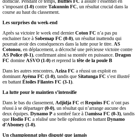
domicile. Pendant ce temps,
Buffles FC
a assuré l’essentiel en
s’imposant
(1-0)
contre
Takunnin FC
, un résultat crucial dans la
course au haut du classement.
Les surprises du week-end
Après sa victoire le week end dernier
Coton FC
n’a pas pu
enchainer face à
Sobemap FC
(0-0)
, un résultat inattendu qui
pourrait avoir des conséquences dans la lutte pour le titre.
AS
Cotonou
, en déplacement, a décroché une précieuse victoire contre
AS Police (0-1)
, confirmant ainsi sa montée en puissance.
Dragon
FC
domine
ASVO (1-0)
et reprend la
tête de la poule B
Dans les autres rencontres,
Aziza FC
a réussi un exploit en
dominant
Ayéma FC (1-0)
, tandis que
Sitatunga FC
s’est illustré
en battant
Étoiles Filantes FC (3-1)
.
La lutte pour le maintien s’intensifie
Dans le bas du classement,
Adjidja FC
et
Requins FC
n’ont pas
réussi à se départager
(0-0)
, un résultat qui n’arrange aucune des
deux équipes.
Dynamo P
a sombré face à D
amissa FC (0-3)
, tandis
que
Hodio FC
a réalisé une belle opération en battant
Dynamo
d’Abomey (1-0)
.
Un championnat plus disputé que jamais