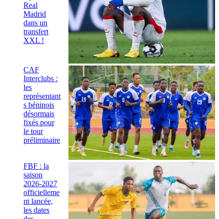
Real
Madrid
dans un
transfert
XXL !
CAF
Interclubs :
les
représentant
s béninois
désormais
fixés pour
le tour
préliminaire
FBF : la
saison
2026-2027
officielleme
nt lancée,
les dates
des