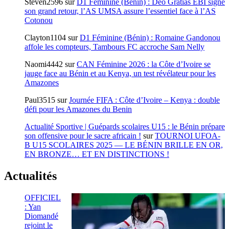
Steven2596
sur
D1 Féminine (Benin) : Déo Gratias EBI signe
son grand retour, l’AS UMSA assure l’essentiel face à l’AS
Cotonou
Clayton1104
sur
D1 Féminine (Bénin) : Romaine Gandonou
affole les compteurs, Tambours FC accroche Sam Nelly
Naomi4442
sur
CAN Féminine 2026 : la Côte d’Ivoire se
jauge face au Bénin et au Kenya, un test révélateur pour les
Amazones
Paul3515
sur
Journée FIFA : Côte d’Ivoire – Kenya : double
défi pour les Amazones du Benin
Actualité Sportive | Guépards scolaires U15 : le Bénin prépare
son offensive pour le sacre africain !
sur
TOURNOI UFOA-
B U15 SCOLAIRES 2025 — LE BÉNIN BRILLE EN OR,
EN BRONZE… ET EN DISTINCTIONS !
Actualités
OFFICIEL
: Yan
Diomandé
rejoint le