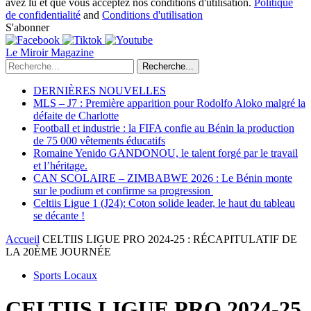
avez lu et que vous acceptez nos conditions d'utilisation.
Politique
de confidentialité
and
Conditions d'utilisation
S'abonner
Le Miroir Magazine
Recherche...
DERNIÈRES NOUVELLES
MLS – J7 : Première apparition pour Rodolfo Aloko malgré la
défaite de Charlotte
Football et industrie : la FIFA confie au Bénin la production
de 75 000 vêtements éducatifs
Romaine Yenido GANDONOU, le talent forgé par le travail
et l’héritage.
CAN SCOLAIRE – ZIMBABWE 2026 : Le Bénin monte
sur le podium et confirme sa progression
Celtiis Ligue 1 (J24): Coton solide leader, le haut du tableau
se décante !
Accueil
CELTIIS LIGUE PRO 2024-25 : RÉCAPITULATIF DE
LA 20ÈME JOURNÉE
Sports Locaux
CELTIIS LIGUE PRO 2024-25