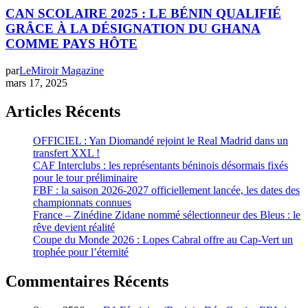
CAN SCOLAIRE 2025 : LE BÉNIN QUALIFIÉ
GRÂCE À LA DÉSIGNATION DU GHANA
COMME PAYS HÔTE
par
LeMiroir Magazine
mars 17, 2025
Articles Récents
OFFICIEL : Yan Diomandé rejoint le Real Madrid dans un
transfert XXL !
CAF Interclubs : les représentants béninois désormais fixés
pour le tour préliminaire
FBF : la saison 2026-2027 officiellement lancée, les dates des
championnats connues
France – Zinédine Zidane nommé sélectionneur des Bleus : le
rêve devient réalité
Coupe du Monde 2026 : Lopes Cabral offre au Cap-Vert un
trophée pour l’éternité
Commentaires Récents