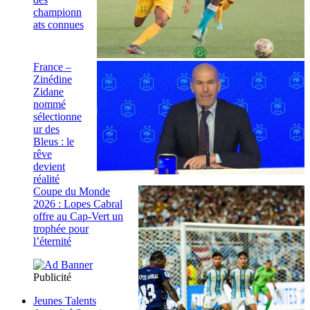
championn
ats connues
France –
Zinédine
Zidane
nommé
sélectionne
ur des
Bleus : le
rêve
devient
réalité
Coupe du Monde
2026 : Lopes Cabral
offre au Cap-Vert un
trophée pour
l’éternité
Publicité
Jeunes Talents