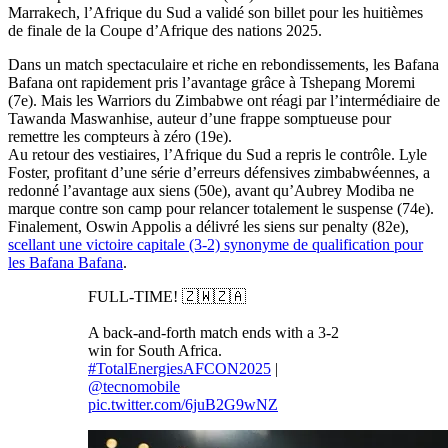
Marrakech, l’Afrique du Sud a validé son billet pour les huitièmes
de finale de la Coupe d’Afrique des nations 2025.
Dans un match spectaculaire et riche en rebondissements, les Bafana
Bafana ont rapidement pris l’avantage grâce à Tshepang Moremi
(7e). Mais les Warriors du Zimbabwe ont réagi par l’intermédiaire de
Tawanda Maswanhise, auteur d’une frappe somptueuse pour
remettre les compteurs à zéro (19e).
‎Au retour des vestiaires, l’Afrique du Sud a repris le contrôle. Lyle
Foster, profitant d’une série d’erreurs défensives zimbabwéennes, a
redonné l’avantage aux siens (50e), avant qu’Aubrey Modiba ne
marque contre son camp pour relancer totalement le suspense (74e).
Finalement, Oswin Appolis a délivré les siens sur penalty (82e),
scellant une victoire capitale (3-2) synonyme de qualification pour
les Bafana Bafana
.
FULL-TIME! 🇿🇼🇿🇦
A back-and-forth match ends with a 3-2
win for South Africa.
#TotalEnergiesAFCON2025
|
@tecnomobile
pic.twitter.com/6juB2G9wNZ