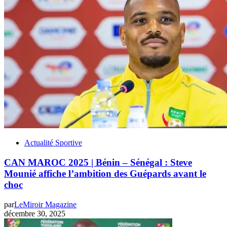
Actualité Sportive
CAN MAROC 2025 | Bénin – Sénégal : Steve
Mounié affiche l’ambition des Guépards avant le
choc
par
LeMiroir Magazine
décembre 30, 2025