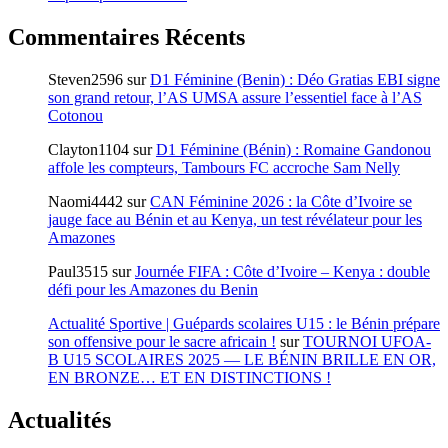
Commentaires Récents
Steven2596
sur
D1 Féminine (Benin) : Déo Gratias EBI signe
son grand retour, l’AS UMSA assure l’essentiel face à l’AS
Cotonou
Clayton1104
sur
D1 Féminine (Bénin) : Romaine Gandonou
affole les compteurs, Tambours FC accroche Sam Nelly
Naomi4442
sur
CAN Féminine 2026 : la Côte d’Ivoire se
jauge face au Bénin et au Kenya, un test révélateur pour les
Amazones
Paul3515
sur
Journée FIFA : Côte d’Ivoire – Kenya : double
défi pour les Amazones du Benin
Actualité Sportive | Guépards scolaires U15 : le Bénin prépare
son offensive pour le sacre africain !
sur
TOURNOI UFOA-
B U15 SCOLAIRES 2025 — LE BÉNIN BRILLE EN OR,
EN BRONZE… ET EN DISTINCTIONS !
Actualités