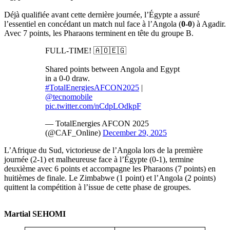
‎Déjà qualifiée avant cette dernière journée, l’Égypte a assuré
l’essentiel en concédant un match nul face à l’Angola (
0-0
) à Agadir.
Avec 7 points, les Pharaons terminent en tête du groupe B.
FULL-TIME! 🇦🇴🇪🇬
Shared points between Angola and Egypt
in a 0-0 draw.
#TotalEnergiesAFCON2025
|
@tecnomobile
pic.twitter.com/nCdpLOdkpF
— TotalEnergies AFCON 2025
(@CAF_Online)
December 29, 2025
‎L’Afrique du Sud, victorieuse de l’Angola lors de la première
journée (2-1) et malheureuse face à l’Égypte (0-1), termine
deuxième avec 6 points et accompagne les Pharaons (7 points) en
huitièmes de finale. Le Zimbabwe (1 point) et l’Angola (2 points)
quittent la compétition à l’issue de cette phase de groupes.
Martial SEHOMI