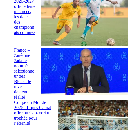
2026-2027
officielleme
nt lancée,
les dates
des
championn
ats connues
France –
Zinédine
Zidane
nommé
sélectionne
ur des
Bleus : le
rêve
devient
réalité
Coupe du Monde
2026 : Lopes Cabral
offre au Cap-Vert un
trophée pour
l’éternité