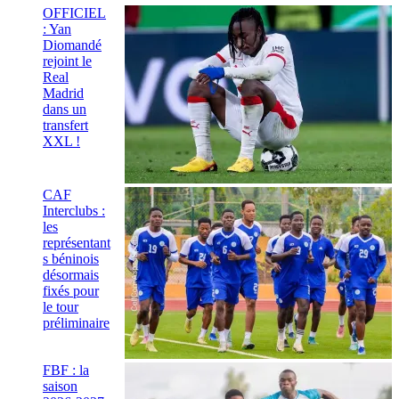
OFFICIEL
: Yan
Diomandé
rejoint le
Real
Madrid
dans un
transfert
XXL !
CAF
Interclubs :
les
représentant
s béninois
désormais
fixés pour
le tour
préliminaire
FBF : la
saison