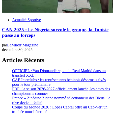
Actualité Sportive
CAN 2025 : Le Nigeria survole le groupe, la Tunisie
passe au forceps
par
LeMiroir Magazine
décembre 30, 2025
Articles Récents
OFFICIEL : Yan Diomandé rejoint le Real Madrid dans un
transfert XXL !
CAF Interclubs : les représentants béninois désormais fixés
pour le tour préliminaire
FBF : la saison 2026-2027 officiellement lancée, les dates des
championnats connues
France – Zinédine Zidane nommé sélectionneur des Bleus : le
rêve devient réalité
Coupe du Monde 2026 : Lopes Cabral offre au Cap-Vert un
trophée pour l’éternité