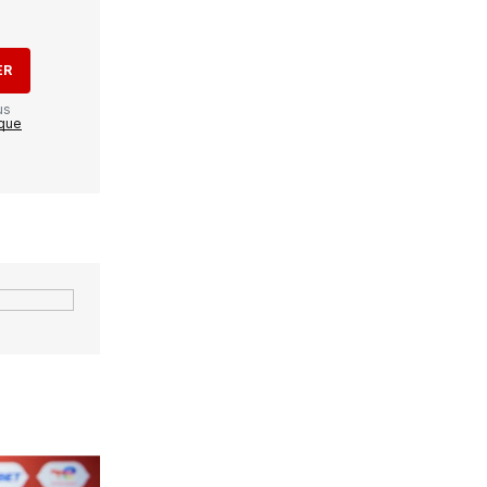
ER
us
ique