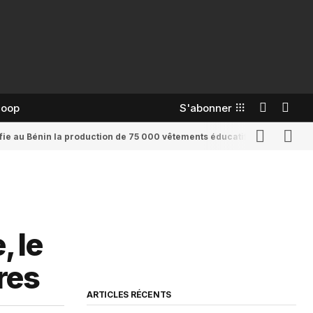
coop
S'abonner
confie au Bénin la production de 75 000 vêtements éducatifs
Romaine Yenid
, le
res
ARTICLES RÉCENTS