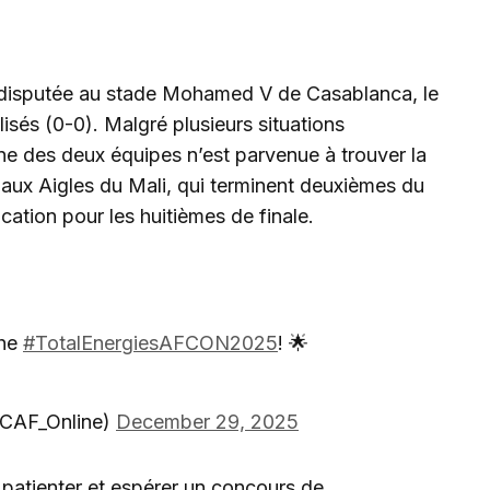
, disputée au stade Mohamed V de Casablanca, le
isés (0-0). Malgré plusieurs situations
une des deux équipes n’est parvenue à trouver la
is aux Aigles du Mali, qui terminent deuxièmes du
cation pour les huitièmes de finale.
the
#TotalEnergiesAFCON2025
! 🌟
CAF_Online)
December 29, 2025
 patienter et espérer un concours de