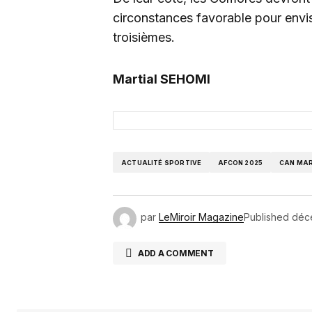
circonstances favorable pour envis
troisièmes.
Martial SEHOMI
ACTUALITÉ SPORTIVE
AFCON 2025
CAN MAR
par
LeMiroir Magazine
Published
déc
ADD A COMMENT