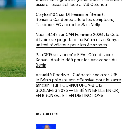
assure l’essentiel face à l’AS Cotonou
Clayton1104
sur
D1 Féminine (Bénin) :
Romaine Gandonou affole les compteurs,
Tambours FC accroche Sam Nelly
Naomi4442
sur
CAN Féminine 2026 : la Côte
d’Ivoire se jauge face au Bénin et au Kenya,
un test révélateur pour les Amazones
Paul3515
sur
Journée FIFA : Côte d’Ivoire –
Kenya : double défi pour les Amazones du
Benin
Actualité Sportive | Guépards scolaires U15 :
le Bénin prépare son offensive pour le sacre
africain !
sur
TOURNOI UFOA-B U15
SCOLAIRES 2025 — LE BÉNIN BRILLE EN OR,
EN BRONZE… ET EN DISTINCTIONS !
ACTUALITÉS