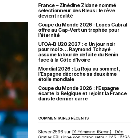
France – Zinédine Zidane nommé
sélectionneur des Bleus : le rêve
devient réalité
Coupe du Monde 2026 : Lopes Cabral
offre au Cap-Vert un trophée pour
l’éternité
UFOA-B U20 2027 : « Un jour noir
pour moi »… Raymond Tchayé
assume la lourde défaite du Bénin
face à la Côte d’Ivoire
Mondial 2026 : La Roja au sommet,
l’Espagne décroche sa deuxième
étoile mondiale
Coupe du Monde 2026 : l’Espagne
écarte la Belgique et rejoint la France
dans le dernier carré
COMMENTAIRES RÉCENTS
Steven2596
sur
D1 Féminine (Benin) : Déo
Gratias EBI signe son grand retour, l’AS UMSA