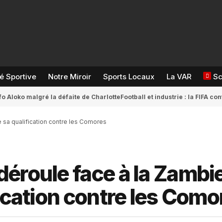
té Sportive
Notre Miroir
Sports Locaux
La VAR
S
fo Aloko malgré la défaite de Charlotte
Football et industrie : la FIFA 
e sa qualification contre les Comores
éroule face à la Zambie
fication contre les Como