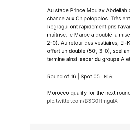
Au stade Prince Moulay Abdellah de
chance aux Chipolopolos. Très en
Regragui ont rapidement pris l’ava
maîtrise, le Maroc a doublé la mis
2-0). Au retour des vestiaires, El-
offert un doublé (50’, 3-0), scella
termine ainsi leader du groupe A e
Round of 16 | Spot 05. 🇲🇦
Morocco qualify for the next roun
pic.twitter.com/B3G0HmgulX