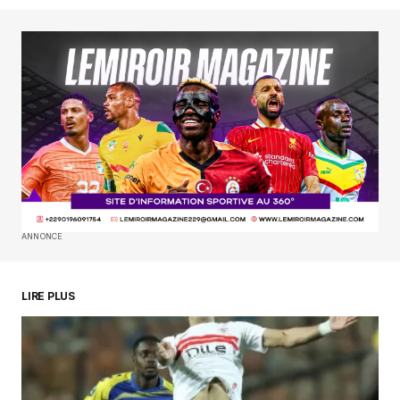
Your Name
*
Your E-mail
*
Enregistrer mon nom, mon e-mail et mon
site dans le navigateur pour mon prochain
commentaire.
SUBMIT COMMENT
ANNONCE
LIRE PLUS