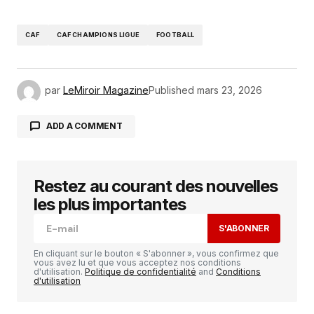
CAF
CAF CHAMPIONS LIGUE
FOOTBALL
par
LeMiroir Magazine
Published
mars 23, 2026
ADD A COMMENT
Restez au courant des nouvelles
Votre adresse e-mail ne sera pas publiée.
Les
champs obligatoires sont indiqués avec
*
les plus importantes
S'ABONNER
Comment
*
En cliquant sur le bouton « S'abonner », vous confirmez que
vous avez lu et que vous acceptez nos conditions
d'utilisation.
Politique de confidentialité
and
Conditions
d'utilisation