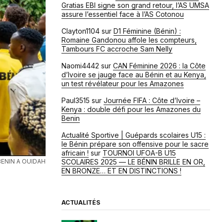
Gratias EBI signe son grand retour, l’AS UMSA
assure l’essentiel face à l’AS Cotonou
Clayton1104
sur
D1 Féminine (Bénin) :
Romaine Gandonou affole les compteurs,
Tambours FC accroche Sam Nelly
Naomi4442
sur
CAN Féminine 2026 : la Côte
d’Ivoire se jauge face au Bénin et au Kenya,
un test révélateur pour les Amazones
Paul3515
sur
Journée FIFA : Côte d’Ivoire –
Kenya : double défi pour les Amazones du
Benin
Actualité Sportive | Guépards scolaires U15 :
le Bénin prépare son offensive pour le sacre
africain !
sur
TOURNOI UFOA-B U15
ENIN A OUIDAH
SCOLAIRES 2025 — LE BÉNIN BRILLE EN OR,
EN BRONZE… ET EN DISTINCTIONS !
ACTUALITÉS