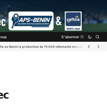
coop
S'abonner
confie au Bénin la production de 75 000 vêtements éducatifs
Romaine Yenid
𝗰