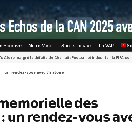
té Sportive
Notre Miroir
Sports Locaux
La VAR
S
fo Aloko malgré la défaite de Charlotte
Football et industrie : la FIFA 
𝗵 : 𝘂𝗻 𝗿𝗲𝗻𝗱𝗲𝘇-𝘃𝗼𝘂𝘀 𝗮𝘃𝗲𝗰 𝗹’𝗵𝗶𝘀𝘁𝗼𝗶𝗿𝗲
 𝗺𝗲𝗺𝗼𝗿𝗶𝗲𝗹𝗹𝗲 𝗱𝗲𝘀
 : 𝘂𝗻 𝗿𝗲𝗻𝗱𝗲𝘇-𝘃𝗼𝘂𝘀 𝗮𝘃