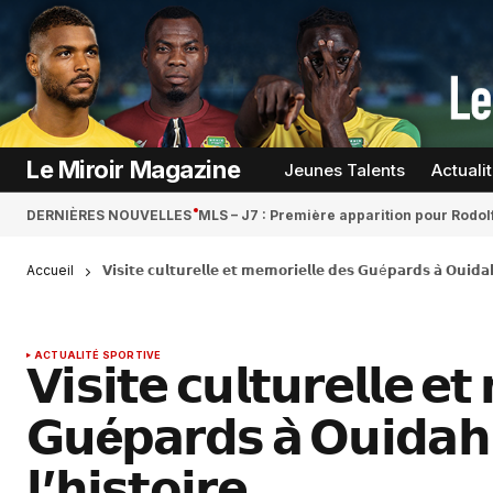
Le Miroir Magazine
Jeunes Talents
Actuali
DERNIÈRES NOUVELLES
MLS – J7 : Première apparition pour Rodol
Accueil
𝗩𝗶𝘀𝗶𝘁𝗲 𝗰𝘂𝗹𝘁𝘂𝗿𝗲𝗹𝗹𝗲 𝗲𝘁 𝗺𝗲𝗺𝗼𝗿𝗶𝗲𝗹𝗹𝗲 𝗱𝗲𝘀 𝗚𝘂é𝗽𝗮𝗿𝗱𝘀 𝗮̀ 𝗢𝘂𝗶𝗱𝗮
ACTUALITÉ SPORTIVE
𝗩𝗶𝘀𝗶𝘁𝗲 𝗰𝘂𝗹𝘁𝘂𝗿𝗲𝗹𝗹𝗲 𝗲
𝗚𝘂é𝗽𝗮𝗿𝗱𝘀 𝗮̀ 𝗢𝘂𝗶𝗱𝗮𝗵
𝗹’𝗵𝗶𝘀𝘁𝗼𝗶𝗿𝗲